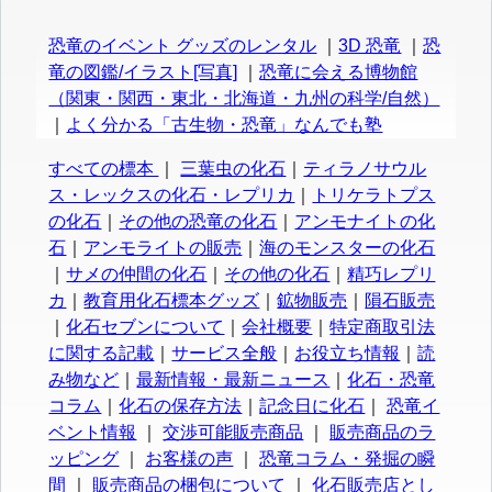
恐竜のイベント グッズのレンタル
｜
3D 恐竜
｜
恐
竜の図鑑/イラスト[写真]
｜
恐竜に会える博物館
（関東・関西・東北・北海道・九州の科学/自然）
｜
よく分かる「古生物・恐竜」なんでも塾
すべての標本
｜
三葉虫の化石
｜
ティラノサウル
ス・レックスの化石・レプリカ
｜
トリケラトプス
の化石
｜
その他の恐竜の化石
｜
アンモナイトの化
石
｜
アンモライトの販売
｜
海のモンスターの化石
｜
サメの仲間の化石
｜
その他の化石
｜
精巧レプリ
カ
｜
教育用化石標本グッズ
｜
鉱物販売
｜
隕石販売
｜
化石セブンについて
｜
会社概要
｜
特定商取引法
に関する記載
｜
サービス全般
｜
お役立ち情報
｜
読
み物など
｜
最新情報・最新ニュース
｜
化石・恐竜
コラム
｜
化石の保存方法
｜
記念日に化石
｜
恐竜イ
ベント情報
｜
交渉可能販売商品
｜
販売商品のラ
ッピング
｜
お客様の声
｜
恐竜コラム・発掘の瞬
間
｜
販売商品の梱包について
｜
化石販売店とし