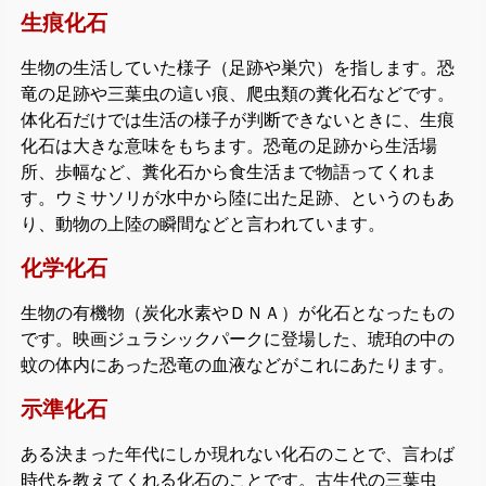
生痕化石
生物の生活していた様子（足跡や巣穴）を指します。恐
竜の足跡や三葉虫の這い痕、爬虫類の糞化石などです。
体化石だけでは生活の様子が判断できないときに、生痕
化石は大きな意味をもちます。恐竜の足跡から生活場
所、歩幅など、糞化石から食生活まで物語ってくれま
す。ウミサソリが水中から陸に出た足跡、というのもあ
り、動物の上陸の瞬間などと言われています。
化学化石
生物の有機物（炭化水素やＤＮＡ）が化石となったもの
です。映画ジュラシックパークに登場した、琥珀の中の
蚊の体内にあった恐竜の血液などがこれにあたります。
示準化石
ある決まった年代にしか現れない化石のことで、言わば
時代を教えてくれる化石のことです。古生代の三葉虫