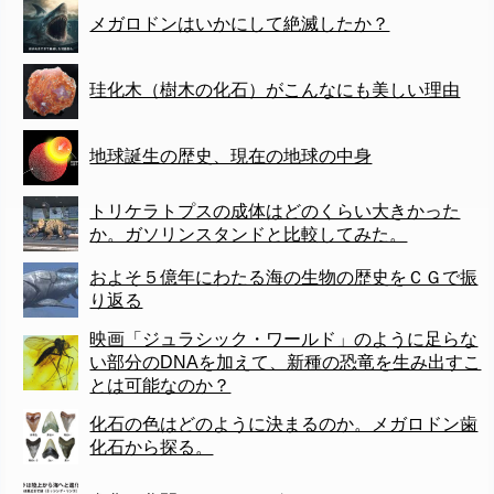
メガロドンはいかにして絶滅したか？
珪化木（樹木の化石）がこんなにも美しい理由
地球誕生の歴史、現在の地球の中身
トリケラトプスの成体はどのくらい大きかった
か。ガソリンスタンドと比較してみた。
およそ５億年にわたる海の生物の歴史をＣＧで振
り返る
映画「ジュラシック・ワールド」のように足らな
い部分のDNAを加えて、新種の恐竜を生み出すこ
とは可能なのか？
化石の色はどのように決まるのか。メガロドン歯
化石から探る。