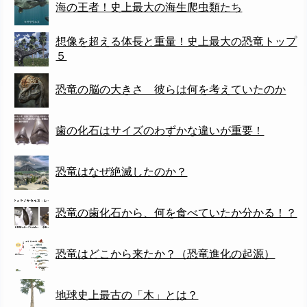
海の王者！史上最大の海生爬虫類たち
想像を超える体長と重量！史上最大の恐竜トップ
５
恐竜の脳の大きさ 彼らは何を考えていたのか
歯の化石はサイズのわずかな違いが重要！
恐竜はなぜ絶滅したのか？
恐竜の歯化石から、何を食べていたか分かる！？
恐竜はどこから来たか？（恐竜進化の起源）
地球史上最古の「木」とは？