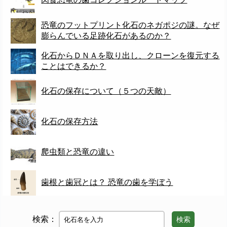
恐竜のフットプリント化石のネガポジの謎。なぜ
膨らんでいる足跡化石があるのか？
化石からＤＮＡを取り出し、クローンを復元する
ことはできるか？
化石の保存について（５つの天敵）
化石の保存方法
爬虫類と恐竜の違い
歯根と歯冠とは？ 恐竜の歯を学ぼう
検索：
検索