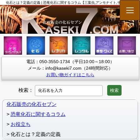
化石とは？定義の定義 | 恐竜化石に関するコラム【三葉虫,アンモナイト,サメの歯】
メニ
電話：050-3550-1734（平日10:00～18:00）
メール：info@kaseki7.com（24時間対応）
お買い物ガイドはこちら
検索：
検索
化石販売の化石セブン
恐竜化石に関するコラム
お役立ち
化石とは？定義の定義