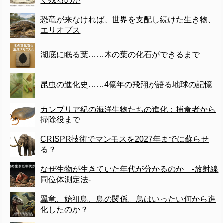
く残るのか
恐竜が来なければ、世界を支配し続けた生き物、
エリオプス
湖底に眠る葉……木の葉の化石ができるまで
昆虫の進化史……4億年の飛翔が語る地球の記憶
カンブリア紀の海洋生物たちの進化：捕食者から
掃除役まで
CRISPR技術でマンモスを2027年までに蘇らせ
る？
なぜ生物が生きていた年代が分かるのか -放射線
同位体測定法-
翼竜、始祖鳥、鳥の関係。鳥はいったい何から進
化したのか？