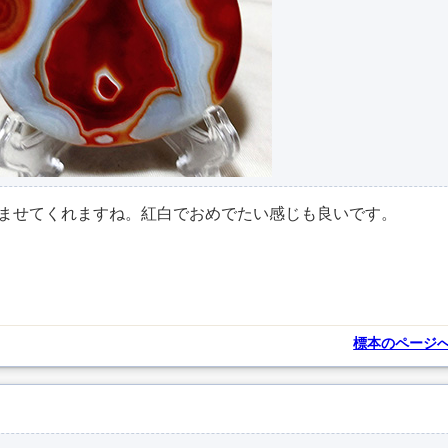
ませてくれますね。紅白でおめでたい感じも良いです。
標本のページ