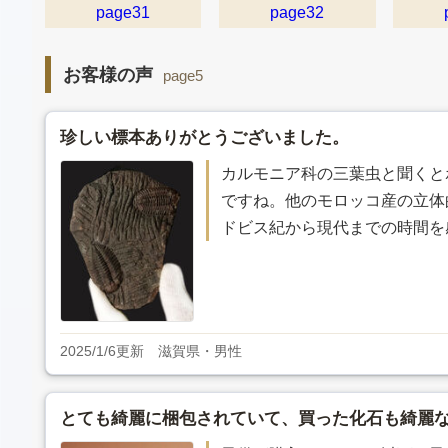
page31
page32
お客様の声
page5
珍しい標本ありがとうございました。
カルモニア科の三葉虫と聞くと
ですね。他のモロッコ産の立体
ドビス紀から現代までの時間を
2025/1/6
更新 滋賀県・男性
とても綺麗に梱包されていて、買った化石も綺麗