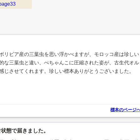
page33
ボリビア産の三葉虫を思い浮かべますが、モロッコ産は珍しい
的な三葉虫と違い、ぺちゃんこに圧縮された姿が、古生代オル
感じさせてくれます。珍しい標本ありがとうございました。
標本のページ
な状態で届きました。