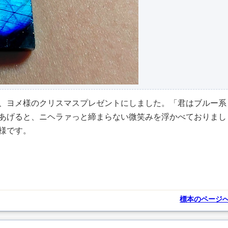
、ヨメ様のクリスマスプレゼントにしました。「君はブルー系
あげると、ニヘラァっと締まらない微笑みを浮かべておりまし
様です。
標本のページ