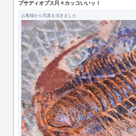
プサディオプス只々カッコいいッ！
お客様から写真を頂きました