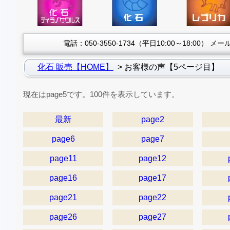
電話：050-3550-1734（平日10:00～18:00）
メール：
化石 販売【HOME】
お客様の声【5ページ目】
現在はpage5です。100件を表示しています。
最新
page2
page6
page7
page11
page12
page16
page17
page21
page22
page26
page27