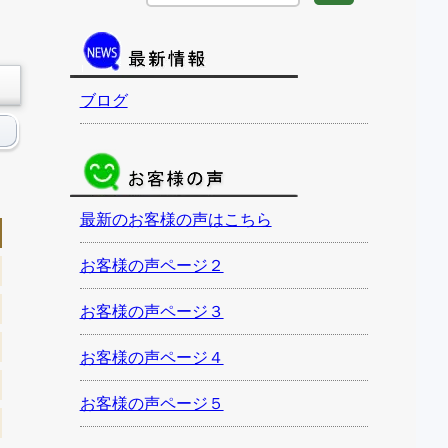
ブログ
最新のお客様の声はこちら
お客様の声ページ２
お客様の声ページ３
お客様の声ページ４
お客様の声ページ５