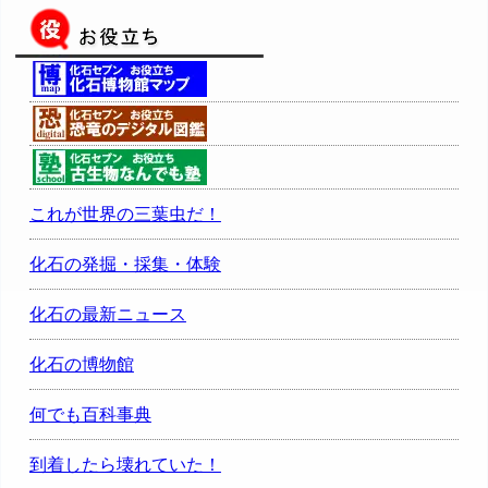
これが世界の三葉虫だ！
化石の発掘・採集・体験
化石の最新ニュース
化石の博物館
何でも百科事典
到着したら壊れていた！