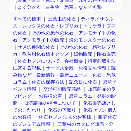
（関東・関西・東北・北海道・九州の科学/自然）
｜
よく分かる「古生物・恐竜」なんでも塾
すべての標本
｜
三葉虫の化石
｜
ティラノサウル
ス・レックスの化石・レプリカ
｜
トリケラトプス
の化石
｜
その他の恐竜の化石
｜
アンモナイトの化
石
｜
アンモライトの販売
｜
海のモンスターの化石
｜
サメの仲間の化石
｜
その他の化石
｜
精巧レプリ
カ
｜
教育用化石標本グッズ
｜
鉱物販売
｜
隕石販売
｜
化石セブンについて
｜
会社概要
｜
特定商取引法
に関する記載
｜
サービス全般
｜
お役立ち情報
｜
読
み物など
｜
最新情報・最新ニュース
｜
化石・恐竜
コラム
｜
化石の保存方法
｜
記念日に化石
｜
恐竜イ
ベント情報
｜
交渉可能販売商品
｜
販売商品のラ
ッピング
｜
お客様の声
｜
恐竜コラム・発掘の瞬
間
｜
販売商品の梱包について
｜
化石販売店とし
てのこだわり
｜
化石の下取り
｜
化石セブン 個人
のお客様
｜
化石セブン 法人のお客様
｜
販売化石
のプレミアム情報
｜
三葉虫のカタログ販売・分