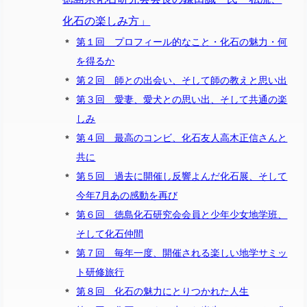
化石の楽しみ方」
第１回 プロフィール的なこと・化石の魅力・何
を得るか
第２回 師との出会い、そして師の教えと思い出
第３回 愛妻、愛犬との思い出、そして共通の楽
しみ
第４回 最高のコンビ、化石友人高木正信さんと
共に
第５回 過去に開催し反響よんだ化石展、そして
今年7月あの感動を再び
第６回 徳島化石研究会会員と少年少女地学班、
そして化石仲間
第７回 毎年一度、開催される楽しい地学サミッ
ト研修旅行
第８回 化石の魅力にとりつかれた人生