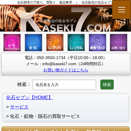
化石標本の下取り、買取り、遺品整理 ｜ 化石販売の化石セブン
メニ
電話：050-3550-1734（平日10:00～18:00）
メール：info@kaseki7.com（24時間対応）
お買い物ガイドはこちら
検索：
検索
化石セブン【HOME】
サービス
化石・鉱物・隕石の買取サービス