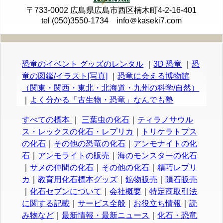
〒733-0002 広島県広島市西区楠木町4-2-16-401
tel (050)3550-1734 info＠kaseki7.com
恐竜のイベント グッズのレンタル
｜
3D 恐竜
｜
恐
竜の図鑑/イラスト[写真]
｜
恐竜に会える博物館
（関東・関西・東北・北海道・九州の科学/自然）
｜
よく分かる「古生物・恐竜」なんでも塾
すべての標本
｜
三葉虫の化石
｜
ティラノサウル
ス・レックスの化石・レプリカ
｜
トリケラトプス
の化石
｜
その他の恐竜の化石
｜
アンモナイトの化
石
｜
アンモライトの販売
｜
海のモンスターの化石
｜
サメの仲間の化石
｜
その他の化石
｜
精巧レプリ
カ
｜
教育用化石標本グッズ
｜
鉱物販売
｜
隕石販売
｜
化石セブンについて
｜
会社概要
｜
特定商取引法
に関する記載
｜
サービス全般
｜
お役立ち情報
｜
読
み物など
｜
最新情報・最新ニュース
｜
化石・恐竜