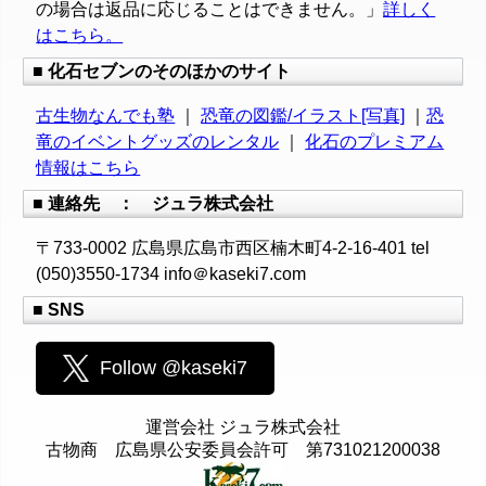
の場合は返品に応じることはできません。」
詳しく
はこちら。
■ 化石セブンのそのほかのサイト
古生物なんでも塾
｜
恐竜の図鑑/イラスト[写真]
｜
恐
竜のイベントグッズのレンタル
｜
化石のプレミアム
情報はこちら
■ 連絡先 ： ジュラ株式会社
〒733-0002 広島県広島市西区楠木町4-2-16-401 tel
(050)3550-1734 info＠kaseki7.com
■ SNS
Follow @kaseki7
運営会社 ジュラ株式会社
古物商 広島県公安委員会許可 第731021200038