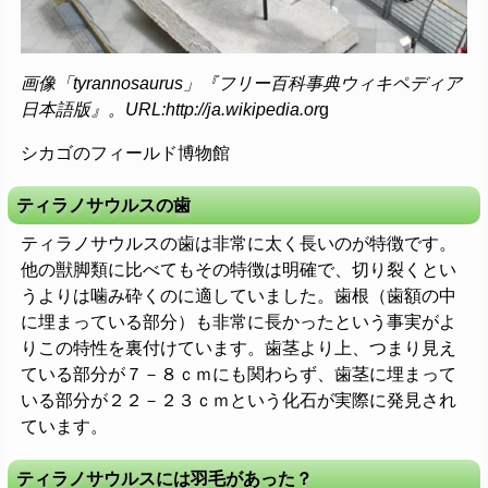
画像「tyrannosaurus」『フリー百科事典ウィキペディア
日本語版』。URL:http://ja.wikipedia.or
g
シカゴのフィールド博物館
ティラノサウルスの歯
ティラノサウルスの歯は非常に太く長いのが特徴です。
他の獣脚類に比べてもその特徴は明確で、切り裂くとい
うよりは噛み砕くのに適していました。歯根（歯額の中
に埋まっている部分）も非常に長かったという事実がよ
りこの特性を裏付けています。歯茎より上、つまり見え
ている部分が７－８ｃｍにも関わらず、歯茎に埋まって
いる部分が２２－２３ｃｍという化石が実際に発見され
ています。
ティラノサウルスには羽毛があった？