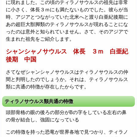
に現れました。この頃のティラノサウルスの祖先は非常
に小さく、体長３ｍにも満たないものでした。彼らが当
時、アジアとつながっていた北米へと渡り白亜紀後期に
あの超巨大獣脚類のティラノサウルスが現れることにな
ったのは意外と知られていません。さて、そのアジアで
生まれた祖先をご紹介します。
シャンシャノサウルス 体長 ３ｍ 白亜紀
後期 中国
さてなぜシャンシャノサウルスはティラノサウルスの仲
間と判明したのでしょうか。それは、ティラノサウルス
類に共通の特徴が存在したからです。
ティラノサウルス類共通の特徴
頭部骨格の眼の後ろの部分がBの字をしている左右の鼻
の骨が結合し、強固になっている
この特徴を持った恐竜が世界各地で見つかり、ティラノ