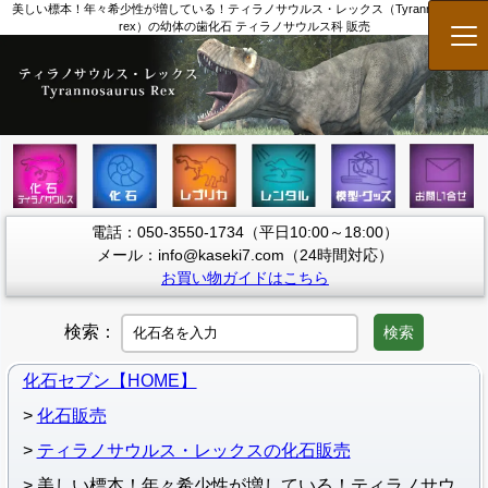
美しい標本！年々希少性が増している！ティラノサウルス・レックス（Tyrannosaurus
rex）の幼体の歯化石 ティラノサウルス科 販売
メ
電話：050-3550-1734（平日10:00～18:00）
メール：info@kaseki7.com（24時間対応）
お買い物ガイドはこちら
検索：
検索
化石セブン【HOME】
化石販売
ティラノサウルス・レックスの化石販売
美しい標本！年々希少性が増している！ティラノサウ