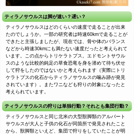
ティラノサウルスは脚が速い？遅い？
ティラノサウルスはどのくらいの速度で走ることが出来
たのでしょうか。一部の研究者は時速60kmで走ることが
できたと主張しましたが、現在では、骨や体のバランス
などから時速30kmにも満たない速度だったと考えられて
います。この点からトリケラトプス。エドモントサウル
スのような比較的鈍足の草食恐竜を身を潜めて待ち伏せ
して狩をしたのではないかと考えられます（実際にトリ
ケラトプスの化石からティラノサウルスの噛み跡が発見
されています）。またワニなども狩りの対象になったと
考えられています。
ティラノサウルスの狩りは単独行動？それとも集団行動？
ティラノサウルスと同じ北米の大型獣脚類のアルバート
サウルスが大人と子供の化石が同箇所で発見されたこと
から、獣脚類といえど、集団で狩りをしていたことが明