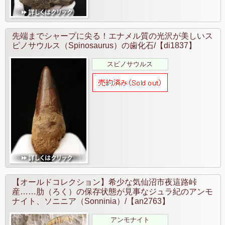
先端までシャープに尖る！エナメル質の光沢が美しいス
ピノサウルス（Spinosaurus）の歯化石/【di1837】
スピノサウルス
【オールドコレクション】希少な気仙沼市夜這路峠
産……肋（ろく）の保存状態が見事なジュラ紀のアンモ
ナイト、ソニニア（Sonninia）/【an2763】
アンモナイト