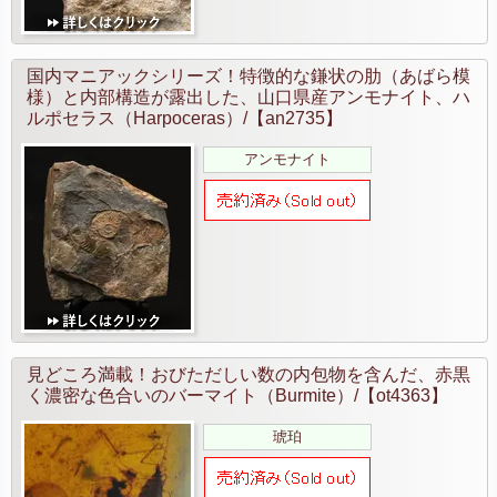
国内マニアックシリーズ！特徴的な鎌状の肋（あばら模
様）と内部構造が露出した、山口県産アンモナイト、ハ
ルポセラス（Harpoceras）/【an2735】
アンモナイト
見どころ満載！おびただしい数の内包物を含んだ、赤黒
く濃密な色合いのバーマイト（Burmite）/【ot4363】
琥珀