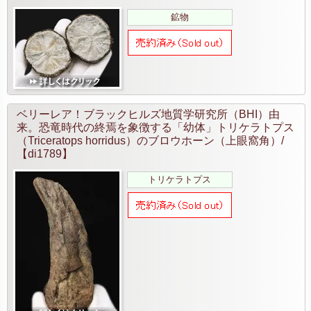
鉱物
ベリーレア！ブラックヒルズ地質学研究所（BHI）由
来。恐竜時代の終焉を象徴する「幼体」トリケラトプス
（Triceratops horridus）のブロウホーン（上眼窩角）/
【di1789】
トリケラトプス