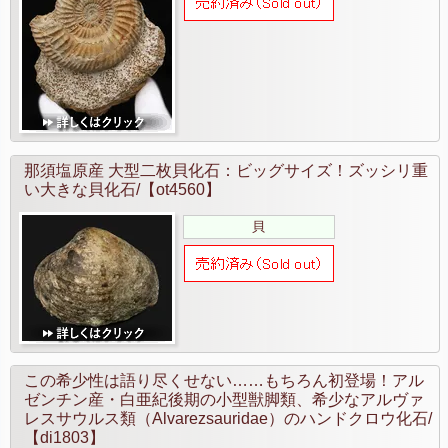
那須塩原産 大型二枚貝化石：ビッグサイズ！ズッシリ重
い大きな貝化石/【ot4560】
貝
この希少性は語り尽くせない……もちろん初登場！アル
ゼンチン産・白亜紀後期の小型獣脚類、希少なアルヴァ
レスサウルス類（Alvarezsauridae）のハンドクロウ化石/
【di1803】