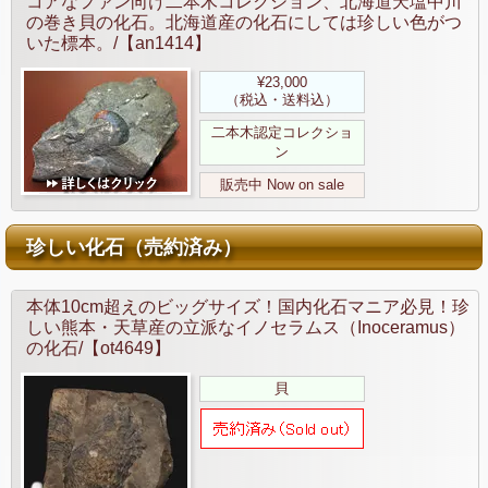
コアなファン向け二本木コレクション、北海道天塩中川
の巻き貝の化石。北海道産の化石にしては珍しい色がつ
いた標本。/【an1414】
¥23,000
（税込・送料込）
二本木認定コレクショ
ン
販売中 Now on sale
珍しい化石（売約済み）
本体10cm超えのビッグサイズ！国内化石マニア必見！珍
しい熊本・天草産の立派なイノセラムス（Inoceramus）
の化石/【ot4649】
貝