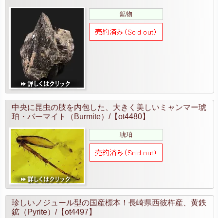
鉱物
中央に昆虫の肢を内包した、大きく美しいミャンマー琥
珀・バーマイト（Burmite）/【ot4480】
琥珀
珍しいノジュール型の国産標本！長崎県西彼杵産、黄鉄
鉱（Pyrite）/【ot4497】