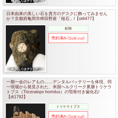
日本由来の美しい石を貴方のデスクに飾ってみません
か？京都府亀岡市稗田野産「桜石」/【ot4477】
鉱物
一期一会のレアもの……デンタルバッテリーを体現、同
一現場から発見された、米国ヘルクリーク累層トリケラ
トプス（Triceratops horridus）の顎骨付き歯化石/
【di1792】
トリケラトプス