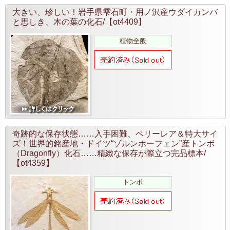
大きい、珍しい！岩手県雫石町・用ノ沢産ウダイカンバ
と思しき、木の葉の化石/【ot4409】
植物全般
奇跡的な保存状態……入手困難、ベリーレア＆特大サイ
ズ！世界的銘産地・ドイツ“ゾルンホーフェン”産トンボ
（Dragonfly）化石……精緻な保存が際立つ完品標本/
【ot4359】
トンボ