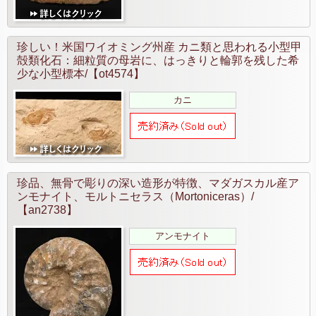
珍しい！米国ワイオミング州産 カニ類と思われる小型甲
殻類化石：細粒質の母岩に、はっきりと輪郭を残した希
少な小型標本/【ot4574】
カニ
珍品、無骨で彫りの深い造形が特徴、マダガスカル産ア
ンモナイト、モルトニセラス（Mortoniceras）/
【an2738】
アンモナイト