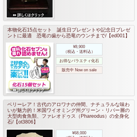
本物化石15点セット 誕生日プレゼントや記念日プレゼ
ントに最適 恐竜の歯から恐竜のウンチまで/【ed001】
¥8,900
（税込・送料込）
お得なバラエティ化石
販売中 Now on sale
ベリーレア！古代のアロワナの仲間、ナチュラルな味わ
いが魅力的！米国ワイオミング州グリーン・リバー層の
大型肉食魚類、ファレオドゥス（Phareodus）の全身化
石/【ot3806】
¥68,000