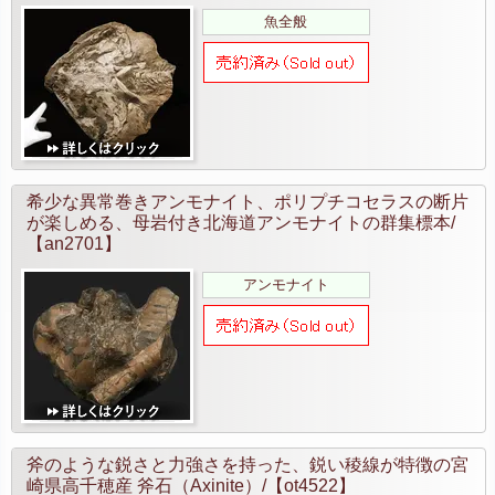
魚全般
希少な異常巻きアンモナイト、ポリプチコセラスの断片
が楽しめる、母岩付き北海道アンモナイトの群集標本/
【an2701】
アンモナイト
斧のような鋭さと力強さを持った、鋭い稜線が特徴の宮
崎県高千穂産 斧石（Axinite）/【ot4522】