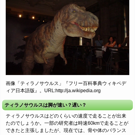
画像「ティラノサウルス」『フリー百科事典ウィキペデ
ィア日本語版』。URL:http://ja.wikipedia.org
ティラノサウルスは脚が速い？遅い？
ティラノサウルスはどのくらいの速度で走ることが出来
たのでしょうか。一部の研究者は時速60kmで走ることが
できたと主張しましたが、現在では、骨や体のバランス