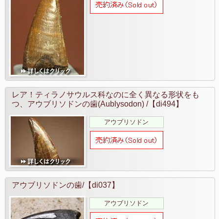
レア！ティラノサウルス科なのに全く異なる形状をも
つ、アウブリソドンの歯(Aublysodon) /【di494】
アウブリソドン
アウブリソドンの歯/【di037】
アウブリソドン