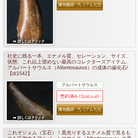
社史に残る一本、エナメル質、セレーション、サイズ、
状態、これ以上望めない最高のコレクターズアイテム、
アルバートサウルス（Albertosaurus）の成体の歯化石/
【di1542】
アルバートサウルス
これぞジェム（宝石）！黒光りするエナメル質で見るも