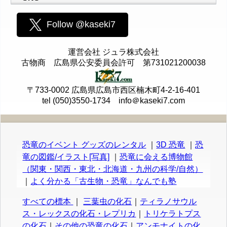
Follow @kaseki7
運営会社 ジュラ株式会社
古物商 広島県公安委員会許可 第731021200038
〒733-0002 広島県広島市西区楠木町4-2-16-401
tel (050)3550-1734 info＠kaseki7.com
恐竜のイベント グッズのレンタル
｜
3D 恐竜
｜
恐
竜の図鑑/イラスト[写真]
｜
恐竜に会える博物館
（関東・関西・東北・北海道・九州の科学/自然）
｜
よく分かる「古生物・恐竜」なんでも塾
すべての標本
｜
三葉虫の化石
｜
ティラノサウル
ス・レックスの化石・レプリカ
｜
トリケラトプス
の化石
｜
その他の恐竜の化石
｜
アンモナイトの化