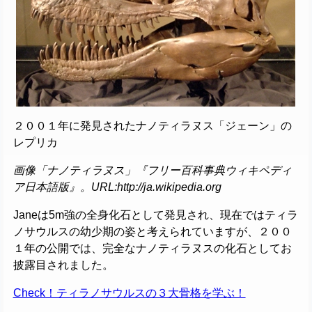
２００１年に発見されたナノティラヌス「ジェーン」の
レプリカ
画像「ナノティラヌス」『フリー百科事典ウィキペディ
ア日本語版』。URL:http://ja.wikipedia.org
Janeは5m強の全身化石として発見され、現在ではティラ
ノサウルスの幼少期の姿と考えられていますが、２００
１年の公開では、完全なナノティラヌスの化石としてお
披露目されました。
Check！ティラノサウルスの３大骨格を学ぶ！