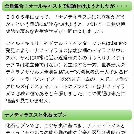
全員集合！オールキャストで結論付けようとしたが・・・
２００５年になって、「ナノティラヌスは独立種かどう
か」という問題に結論をつけようと、バルピー自然史博
物館で著名な古生物学者が一同に会しました。
フィル・キュリーやドナルド・ヘンダーソンらはJaneの
発見により、ナノティラヌスは幼少期のティラノサウル
スか、それに非常に近い近縁種のもの（つまりナノティ
ラヌスは独立種ではない）と主張する一方、世界最大の
ティラノサウルス全身骨格”スー”の発見者の一人であるピ
ーター・ラーソン（”スー”の発見チームの一人で、ブラッ
クヒルズインスティチュートのメンバー）はナノティラ
ヌスは独立種であると主張しました。この問題は未だに
結論を見ていません。
ナノティラヌスと化石セブン
化石セブンでは、この事実に基づき、ナノティラヌスと
ティラノサウルスの幼少期の歯の完全な区別は現時点で