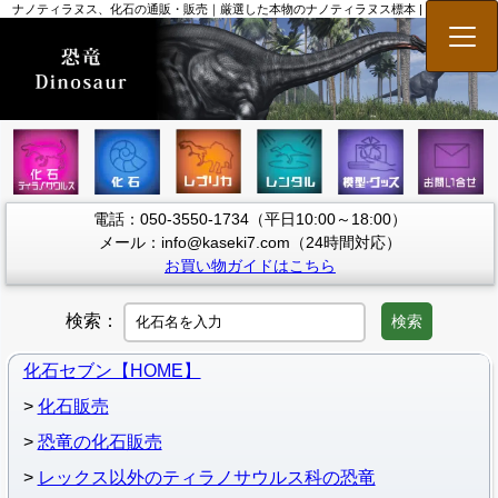
ナノティラヌス、化石の通販・販売｜厳選した本物のナノティラヌス標本 | 化石セブン
メニ
電話：050-3550-1734（平日10:00～18:00）
メール：info@kaseki7.com（24時間対応）
お買い物ガイドはこちら
検索：
検索
化石セブン【HOME】
化石販売
恐竜の化石販売
レックス以外のティラノサウルス科の恐竜