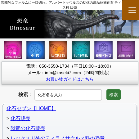
官能的なフォルムに一目惚れ。アルバートサウルスの幼体の高品位歯化石 ティラノサウル
ス科 販売
メ
電話：050-3550-1734（平日10:00～18:00）
メール：info@kaseki7.com（24時間対応）
お買い物ガイドはこちら
検索：
検索
化石セブン【HOME】
化石販売
恐竜の化石販売
レックス以外のティラノサウルス科の恐竜