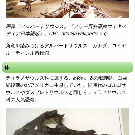
画像「アルバートサウルス」『フリー百科事典ウィキペ
ディア日本語版』。URL: http://ja.wikipedia.org
角竜を踏みつけるアルバートサウルス カナダ、ロイヤ
ル・ティレル博物館
体
ティラノサウルス科に属する、約8m、2tの獣脚類。白亜
紀後期の北アメリカに生息していた。同時代のゴルゴサ
ウルスやダスプレトサウルスと同じくティラノサウルス
科の人気恐竜。