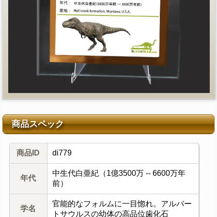
商品スペック
商品ID
di779
中生代白亜紀（1億3500万 -- 6600万年
年代
前）
官能的なフォルムに一目惚れ。アルバー
学名
トサウルスの幼体の高品位歯化石