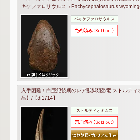
キケファロサウルス（Pachycephalosaurus wyom
パキケファロサウルス
入手困難！白亜紀後期のレア獣脚類恐竜 ストルティオミム
品】/【di1714】
ストルティオミムス