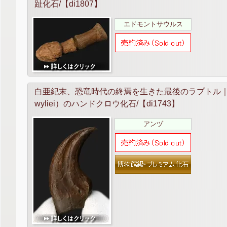
趾化石/【di1807】
エドモントサウルス
白亜紀末、恐竜時代の終焉を生きた最後のラプトル｜
wyliei）のハンドクロウ化石/【di1743】
アンヅ