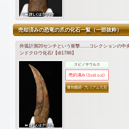
売却済みの恐竜の爪の化石一覧（一部抜粋）
外弧計測20センチという衝撃……コレクションの中央に
ンドクロウ化石/【di1786】
スピノサウルス