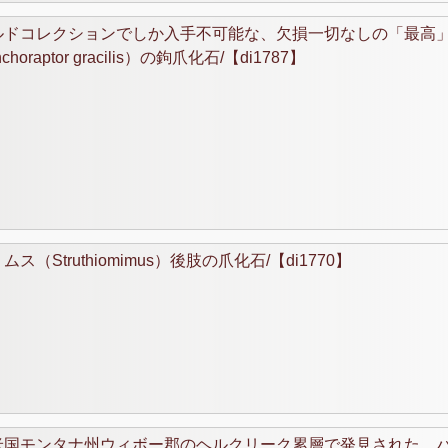
ルドコレクションでしか入手不可能な、欠損一切なしの「最高
or gracilis）の鉤爪化石/【di1787】
ruthiomimus）後肢の爪化石/【di1770】
米国モンタナ州ウィボー郡のヘルクリーク累層で発見された、