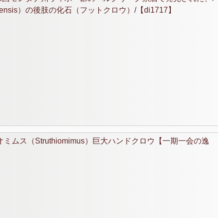
ingensis）の後肢の化石（フットクロウ）/【di1717】
ス（Struthiomimus）巨大ハンドクロウ【一期一会の逸