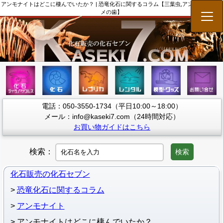
アンモナイトはどこに棲んでいたか？ | 恐竜化石に関するコラム【三葉虫,アンモナイト,サ
メの歯】
メニ
電話：050-3550-1734（平日10:00～18:00）
メール：info@kaseki7.com（24時間対応）
お買い物ガイドはこちら
検索：
検索
化石販売の化石セブン
恐竜化石に関するコラム
アンモナイト
アンモナイトはどこに棲んでいたか？