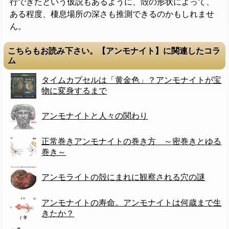
行できたという仮説もあるように、殻の形状によって、
ある程度、棲息場所の深さも推測できるのかもしれませ
ん。
こちらもお読み下さい。【アンモナイト】に関連したコラ
ム
タイムカプセルは「黄金色」？アンモナイトが宝
物に変身するまで
アンモナイトと人々の関わり
正常巻きアンモナイトの巻き方 ～密巻きとゆる
巻き～
アンモライトの殻にまれに観察される穴の謎
アンモナイトの寿命。アンモナイトは何歳まで生
きたか？