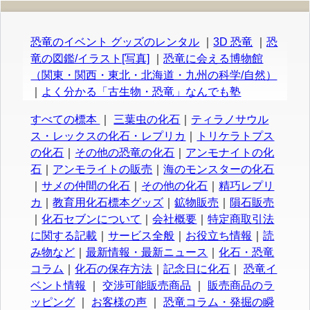
恐竜のイベント グッズのレンタル
｜
3D 恐竜
｜
恐
竜の図鑑/イラスト[写真]
｜
恐竜に会える博物館
（関東・関西・東北・北海道・九州の科学/自然）
｜
よく分かる「古生物・恐竜」なんでも塾
すべての標本
｜
三葉虫の化石
｜
ティラノサウル
ス・レックスの化石・レプリカ
｜
トリケラトプス
の化石
｜
その他の恐竜の化石
｜
アンモナイトの化
石
｜
アンモライトの販売
｜
海のモンスターの化石
｜
サメの仲間の化石
｜
その他の化石
｜
精巧レプリ
カ
｜
教育用化石標本グッズ
｜
鉱物販売
｜
隕石販売
｜
化石セブンについて
｜
会社概要
｜
特定商取引法
に関する記載
｜
サービス全般
｜
お役立ち情報
｜
読
み物など
｜
最新情報・最新ニュース
｜
化石・恐竜
コラム
｜
化石の保存方法
｜
記念日に化石
｜
恐竜イ
ベント情報
｜
交渉可能販売商品
｜
販売商品のラ
ッピング
｜
お客様の声
｜
恐竜コラム・発掘の瞬