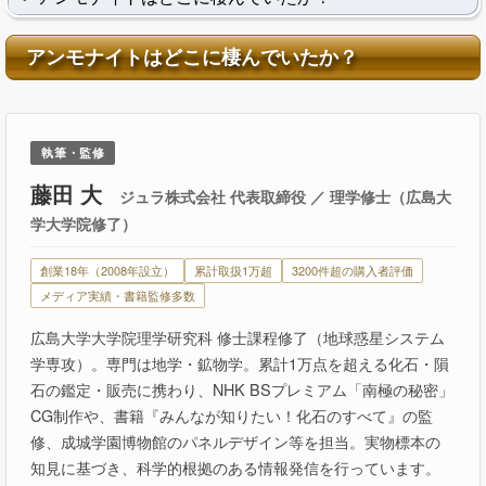
アンモナイトはどこに棲んでいたか？
執筆・監修
藤田 大
ジュラ株式会社 代表取締役 ／ 理学修士（広島大
学大学院修了）
創業18年（2008年設立）
累計取扱1万超
3200件超の購入者評価
メディア実績・書籍監修多数
広島大学大学院理学研究科 修士課程修了（地球惑星システム
学専攻）。専門は地学・鉱物学。累計1万点を超える化石・隕
石の鑑定・販売に携わり、NHK BSプレミアム「南極の秘密」
CG制作や、書籍『みんなが知りたい！化石のすべて』の監
修、成城学園博物館のパネルデザイン等を担当。実物標本の
知見に基づき、科学的根拠のある情報発信を行っています。