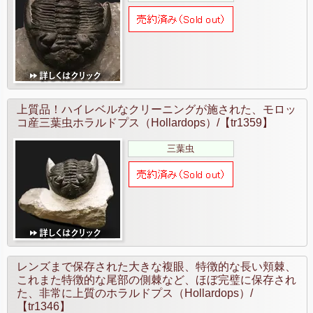
上質品！ハイレベルなクリーニングが施された、モロッ
コ産三葉虫ホラルドプス（Hollardops）/【tr1359】
三葉虫
レンズまで保存された大きな複眼、特徴的な長い頬棘、
これまた特徴的な尾部の側棘など、ほぼ完璧に保存され
た、非常に上質のホラルドプス（Hollardops）/
【tr1346】