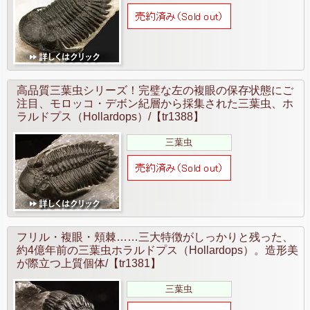
高品質三葉虫シリーズ！完璧な左の複眼の保存状態にご
注目、モロッコ・デボン紀層から採集された三葉虫、ホ
ラルドプス（Hollardops）/【tr1388】
三葉虫
フリル・複眼・頬棘……三大特徴がしっかりと残った、
約4億年前の三葉虫ホラルドプス（Hollardops）。造形美
が際立つ上質個体/【tr1381】
三葉虫