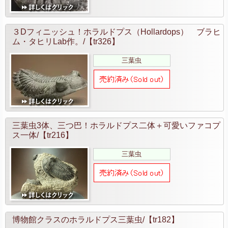
３Dフィニッシュ！ホラルドプス（Hollardops） ブラヒ
ム・タヒリLab作。/【tr326】
三葉虫
三葉虫3体、三つ巴！ホラルドプス二体＋可愛いファコプ
ス一体/【tr216】
三葉虫
博物館クラスのホラルドプス三葉虫/【tr182】