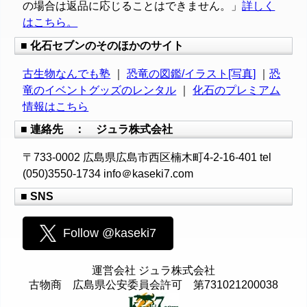
の場合は返品に応じることはできません。」
詳しく
はこちら。
■ 化石セブンのそのほかのサイト
古生物なんでも塾
｜
恐竜の図鑑/イラスト[写真]
｜
恐
竜のイベントグッズのレンタル
｜
化石のプレミアム
情報はこちら
■ 連絡先 ： ジュラ株式会社
〒733-0002 広島県広島市西区楠木町4-2-16-401 tel
(050)3550-1734 info＠kaseki7.com
■ SNS
Follow @kaseki7
運営会社 ジュラ株式会社
古物商 広島県公安委員会許可 第731021200038