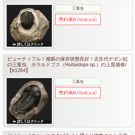
三葉虫
ビューティフル！複眼の保存状態良好！古生代デボン紀
の三葉虫、ホラルドプス（Hollardops sp.）の上質個体/
【tr1264】
三葉虫