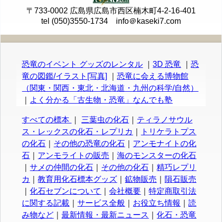
〒733-0002 広島県広島市西区楠木町4-2-16-401
tel (050)3550-1734 info＠kaseki7.com
恐竜のイベント グッズのレンタル
｜
3D 恐竜
｜
恐
竜の図鑑/イラスト[写真]
｜
恐竜に会える博物館
（関東・関西・東北・北海道・九州の科学/自然）
｜
よく分かる「古生物・恐竜」なんでも塾
すべての標本
｜
三葉虫の化石
｜
ティラノサウル
ス・レックスの化石・レプリカ
｜
トリケラトプス
の化石
｜
その他の恐竜の化石
｜
アンモナイトの化
石
｜
アンモライトの販売
｜
海のモンスターの化石
｜
サメの仲間の化石
｜
その他の化石
｜
精巧レプリ
カ
｜
教育用化石標本グッズ
｜
鉱物販売
｜
隕石販売
｜
化石セブンについて
｜
会社概要
｜
特定商取引法
に関する記載
｜
サービス全般
｜
お役立ち情報
｜
読
み物など
｜
最新情報・最新ニュース
｜
化石・恐竜