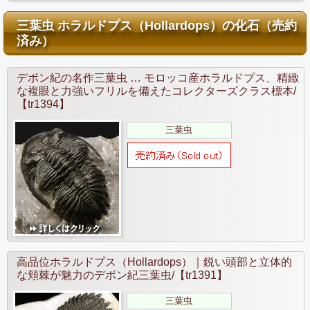
三葉虫 ホラルドプス（Hollardops）の化石（売約
済み）
デボン紀の名作三葉虫 … モロッコ産ホラルドプス、精緻
な複眼と力強いフリルを備えたコレクターズクラス標本/
【tr1394】
三葉虫
高品位ホラルドプス（Hollardops）｜鋭い頭部と立体的
な頬棘が魅力のデボン紀三葉虫/【tr1391】
三葉虫