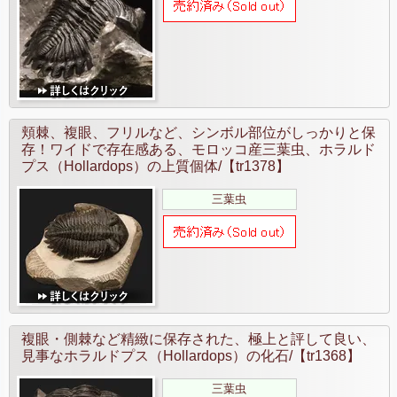
頬棘、複眼、フリルなど、シンボル部位がしっかりと保
存！ワイドで存在感ある、モロッコ産三葉虫、ホラルド
プス（Hollardops）の上質個体/【tr1378】
三葉虫
複眼・側棘など精緻に保存された、極上と評して良い、
見事なホラルドプス（Hollardops）の化石/【tr1368】
三葉虫