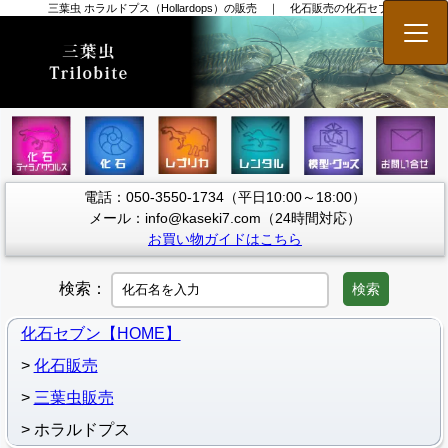
三葉虫 ホラルドプス（Hollardops）の販売 ｜ 化石販売の化石セブン
メニ
電話：050-3550-1734（平日10:00～18:00）
メール：info@kaseki7.com（24時間対応）
お買い物ガイドはこちら
検索：
検索
化石セブン【HOME】
化石販売
三葉虫販売
ホラルドプス