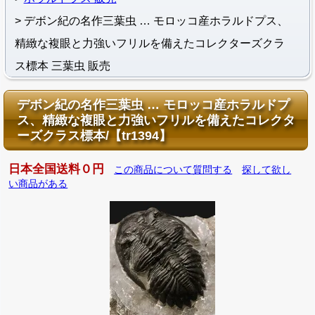
デボン紀の名作三葉虫 … モロッコ産ホラルドプス、
精緻な複眼と力強いフリルを備えたコレクターズクラ
ス標本 三葉虫 販売
デボン紀の名作三葉虫 … モロッコ産ホラルドプ
ス、精緻な複眼と力強いフリルを備えたコレクタ
ーズクラス標本/【tr1394】
日本全国送料０円
この商品について質問する
探して欲し
い商品がある