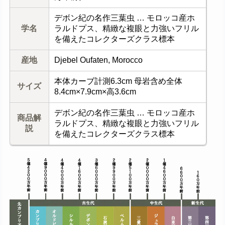
デボン紀の名作三葉虫 … モロッコ産ホ
学名
ラルドプス、精緻な複眼と力強いフリル
を備えたコレクターズクラス標本
産地
Djebel Oufaten, Morocco
本体カーブ計測6.3cm 母岩含め全体
サイズ
8.4cm×7.9cm×高3.6cm
デボン紀の名作三葉虫 … モロッコ産ホ
商品解
ラルドプス、精緻な複眼と力強いフリル
説
を備えたコレクターズクラス標本