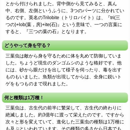
とから付けられました。背中側から見てみると、真ん
中、右側、左側というふうに、3つのパーツに分かれてい
るのです。英名のTrilobite（トリロバイト）は、『tri(三
つの)+lob(葉，房)+ite(石)』という意味で、一つの言葉に
すると、『三つの葉の石』となります。
どうやって身を守る？
三葉虫は敵から身を守るために体を丸めて防御していま
した。ちょうど現生のダンゴムシのような格好です。他
には、砂から眼だけを出して様子を伺ったり、毒を出す
ものもいました。魚類が出現してからは、全身に鋭いト
ゲをもつものまで現れました。
何と種類は1万種！
三葉虫は、古生代の前半に繁栄して、古生代の終わりに
絶滅しました。約3億年に渡って栄えたのです。ですから
次々と形を変えていて、進化した三葉虫の種類は1万種に
も及ぶといわれています。その種類の多さから日本でも