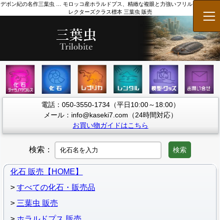
デボン紀の名作三葉虫 … モロッコ産ホラルドプス、精緻な複眼と力強いフリルを備えたコ
レクターズクラス標本 三葉虫 販売
メ
電話：050-3550-1734（平日10:00～18:00）
メール：info@kaseki7.com（24時間対応）
お買い物ガイドはこちら
検索：
検索
化石 販売【HOME】
すべての化石・販売品
三葉虫 販売
ホラルドプス 販売