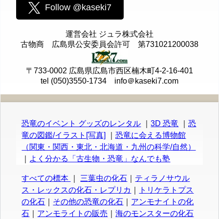
Follow @kaseki7
運営会社 ジュラ株式会社
古物商 広島県公安委員会許可 第731021200038
〒733-0002 広島県広島市西区楠木町4-2-16-401
tel (050)3550-1734 info＠kaseki7.com
恐竜のイベント グッズのレンタル
｜
3D 恐竜
｜
恐
竜の図鑑/イラスト[写真]
｜
恐竜に会える博物館
（関東・関西・東北・北海道・九州の科学/自然）
｜
よく分かる「古生物・恐竜」なんでも塾
すべての標本
｜
三葉虫の化石
｜
ティラノサウル
ス・レックスの化石・レプリカ
｜
トリケラトプス
の化石
｜
その他の恐竜の化石
｜
アンモナイトの化
石
｜
アンモライトの販売
｜
海のモンスターの化石