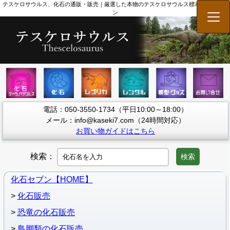
テスケロサウルス、化石の通販・販売｜厳選した本物のテスケロサウルス標本 | 化石セブ
ン
メニ
電話：050-3550-1734（平日10:00～18:00）
メール：info@kaseki7.com（24時間対応）
お買い物ガイドはこちら
検索：
検索
化石セブン【HOME】
化石販売
恐竜の化石販売
鳥脚類の化石販売