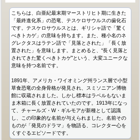
こちらは、白亜紀最末期マーストリヒト期に生きた
「最終進化系」の恐竜、テスケロサウルスの歯化石
です。テスケロサウルスとは、ギリシャ語で「驚く
べきトカゲ」の意味を持ちます。また、種小名のネ
グレクタスはラテン語で「見落とされた」「長く放
置された」を意味します。まとめると、“長く見落と
されてきた驚くべきトカゲ”という、大変ユニークな
意味を持つ名前です。
1891年、アメリカ・ワイオミング州ランス層で小型
草食恐竜の全身骨格が発見され、スミソニアン博物
館に収蔵されました。しかし標本はラベルもないま
ま木箱に長く放置されていたのです。1913年になっ
て、チャールズ・W・ギルモアが新種として認識
し、この印象的な名前が与えられました。名前その
ものが「発見のドラマ」を物語る、コレクター心を
くすぐるエピソードです。