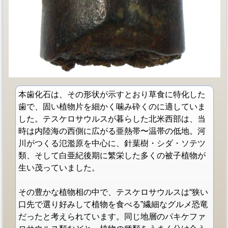
本歯化石は、その形状が示すとおり草食に特化した
歯で、固い植物片を細かく噛み砕くのに適していま
した。テスケロサウルスが暮らした北米西部は、当
時は内陸海の西側に広がる亜熱帯〜温帯の低地。河
川がつくる氾濫原を中心に、針葉樹・シダ・ソテツ
類、そして白亜紀後期に繁栄した多くの被子植物が
生い茂っていました。
その豊かな植物相の中で、テスケロサウルスは“狭い
口先で選り好みして植物を食べる”繊細なグルメ恐竜
だったと考えられています。同じ地層のパキケファ