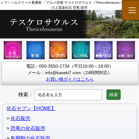
レア！ヘルクリーク累層産・“グルメ恐竜”テスケロサウルス（Thescelosaurus neglectus）
の上質歯化石 恐竜 販売
メ
電話：050-3550-1734（平日10:00～18:00）
メール：info@kaseki7.com（24時間対応）
お買い物ガイドはこちら
検索：
検索
化石セブン【HOME】
化石販売
恐竜の化石販売
鳥脚類の化石販売