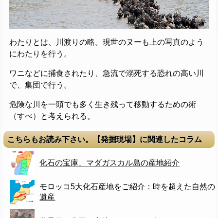
わたりとは、川渡りの略。現世のヌーも上の写真のよう
にわたりを行う。
ワニなどに捕食されたり、急流で溺死する恐れの高い川
で、集団で行う。
危険な川を一頭でも多く生き残って移動するための術
（すべ）と考えられる。
こちらもお読み下さい。【発掘現場】に関連したコラム
化石の宝庫、マダガスカル島の産地紹介
モロッコ5大化石産地をご紹介：時を超えた自然の
遺産