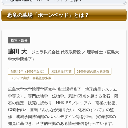
恐竜の墓場「ボーンベッド」とは？
執筆・監修
藤田 大
ジュラ株式会社 代表取締役 ／ 理学修士（広島大
学大学院修了）
創業18年（2008年設立）
累計取扱1万超
3200件超の購入者評価
メディア実績・書籍監修多数
広島大学大学院理学研究科 修士課程修了（地球惑星システム
学専攻）。専門は地学・鉱物学。累計1万点を超える化石・隕
石の鑑定・販売に携わり、NHK BSプレミアム「南極の秘密」
CG制作や、書籍『みんなが知りたい！化石のすべて』の監
修、成城学園博物館のパネルデザイン等を担当。実物標本の
知見に基づき、科学的根拠のある情報発信を行っています。