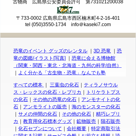
古物商 広島県公安委員会許可 第731021200038
〒733-0002 広島県広島市西区楠木町4-2-16-401
tel (050)3550-1734 info＠kaseki7.com
恐竜のイベント グッズのレンタル
｜
3D 恐竜
｜
恐
竜の図鑑/イラスト[写真]
｜
恐竜に会える博物館
（関東・関西・東北・北海道・九州の科学/自然）
｜
よく分かる「古生物・恐竜」なんでも塾
すべての標本
｜
三葉虫の化石
｜
ティラノサウル
ス・レックスの化石・レプリカ
｜
トリケラトプス
の化石
｜
その他の恐竜の化石
｜
アンモナイトの化
石
｜
アンモライトの販売
｜
海のモンスターの化石
｜
サメの仲間の化石
｜
その他の化石
｜
精巧レプリ
カ
｜
教育用化石標本グッズ
｜
鉱物販売
｜
隕石販売
｜
化石セブンについて
｜
会社概要
｜
特定商取引法
に関する記載
｜
サービス全般
｜
お役立ち情報
｜
読