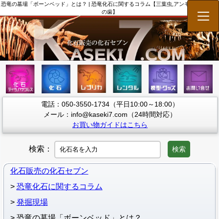
恐竜の墓場「ボーンベッド」とは？ | 恐竜化石に関するコラム【三葉虫,アンモナイト,サメ
の歯】
メニ
電話：050-3550-1734（平日10:00～18:00）
メール：info@kaseki7.com（24時間対応）
お買い物ガイドはこちら
検索：
検索
化石販売の化石セブン
恐竜化石に関するコラム
発掘現場
恐竜の墓場「ボーンベッド」とは？