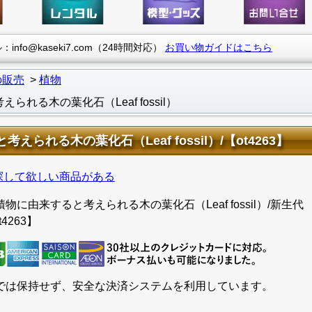
info@kaseki7.com（24時間対応）
お買い物ガイドはこちら
の販売
植物
る木の葉化石（Leaf fossil）
れる木の葉化石（Leaf fossil）/【ot4263】
探して欲しい商品がある
に由来すると考えられる木の葉化石（Leaf fossil）/新生代
4263】
では保持せず、安全な決済システムを利用しています。