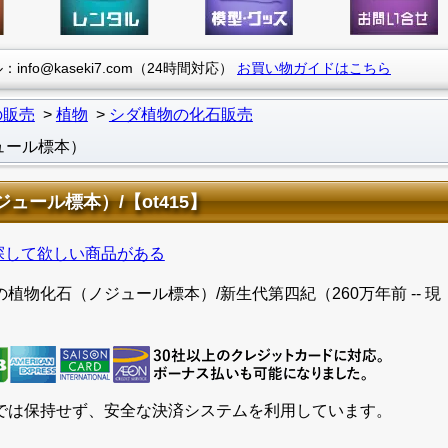
info@kaseki7.com（24時間対応）
お買い物ガイドはこちら
の販売
植物
シダ植物の化石販売
ュール標本）
ール標本）/【ot415】
探して欲しい商品がある
物化石（ノジュール標本）/新生代第四紀（260万年前 -- 現
では保持せず、安全な決済システムを利用しています。