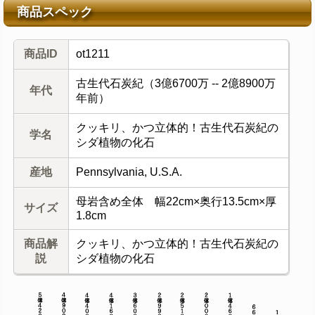
商品スペック
商品ID
ot1211
古生代石炭紀（3億6700万 -- 2億8900万
年代
年前）
クッキリ、かつ立体的！古生代石炭紀の
学名
シダ植物の化石
産地
Pennsylvania, U.S.A.
母岩含め全体 幅22cm×奥行13.5cm×厚
サイズ
1.8cm
商品解
クッキリ、かつ立体的！古生代石炭紀の
説
シダ植物の化石