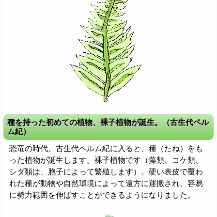
種を持った初めての植物、裸子植物が誕生。（古生代ペル
ム紀）
恐竜の時代、古生代ペルム紀に入ると、種（たね）をも
った植物が誕生します。裸子植物です（藻類、コケ類、
シダ類は、胞子によって繁殖します）。硬い表皮で覆わ
れた種が動物や自然環境によって遠方に運搬され、容易
に勢力範囲を伸ばすことができるようになりました。