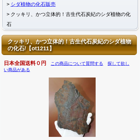
シダ植物の化石販売
クッキリ、かつ立体的！古生代石炭紀のシダ植物の化
石
クッキリ、かつ立体的！古生代石炭紀のシダ植物
の化石/【ot1211】
日本全国送料０円
この商品について質問する
探して欲し
い商品がある