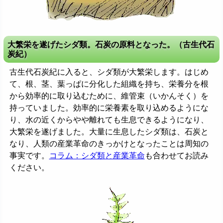
大繁栄を遂げたシダ類。石炭の原料となった。（古生代石
炭紀）
古生代石炭紀に入ると、シダ類が大繁栄します。はじめ
て、根、茎、葉っぱに分化した組織を持ち、栄養分を根
から効率的に取り込むために、維管束（いかんそく）を
持っていました。効率的に栄養素を取り込めるようにな
り、水の近くからやや離れても生息できるようになり、
大繁栄を遂げました。大量に生息したシダ類は、石炭と
なり、人類の産業革命のきっかけとなったことは周知の
事実です。
コラム：シダ類と産業革命
も合わせてお読み
ください。