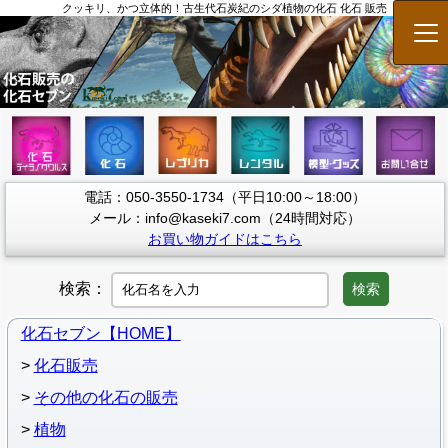
クッキリ、かつ立体的！古生代石炭紀のシダ植物の化石 化石 販売
メ
電話：050-3550-1734（平日10:00～18:00）
メール：info@kaseki7.com（24時間対応）
お買い物ガイドはこちら
検索：
検索
化石セブン【HOME】
化石販売
その他の化石の販売
植物