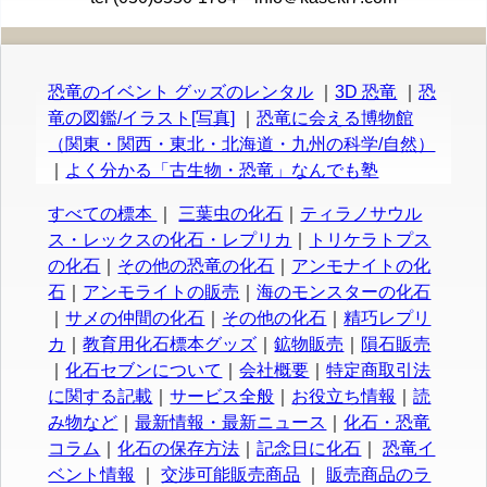
恐竜のイベント グッズのレンタル
｜
3D 恐竜
｜
恐
竜の図鑑/イラスト[写真]
｜
恐竜に会える博物館
（関東・関西・東北・北海道・九州の科学/自然）
｜
よく分かる「古生物・恐竜」なんでも塾
すべての標本
｜
三葉虫の化石
｜
ティラノサウル
ス・レックスの化石・レプリカ
｜
トリケラトプス
の化石
｜
その他の恐竜の化石
｜
アンモナイトの化
石
｜
アンモライトの販売
｜
海のモンスターの化石
｜
サメの仲間の化石
｜
その他の化石
｜
精巧レプリ
カ
｜
教育用化石標本グッズ
｜
鉱物販売
｜
隕石販売
｜
化石セブンについて
｜
会社概要
｜
特定商取引法
に関する記載
｜
サービス全般
｜
お役立ち情報
｜
読
み物など
｜
最新情報・最新ニュース
｜
化石・恐竜
コラム
｜
化石の保存方法
｜
記念日に化石
｜
恐竜イ
ベント情報
｜
交渉可能販売商品
｜
販売商品のラ