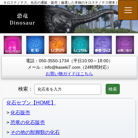
キロステノテス、化石の通販・販売｜厳選した本物のキロステノテス標本 | 化石セブン
メニ
電話：050-3550-1734（平日10:00～18:00）
メール：info@kaseki7.com（24時間対応）
お買い物ガイドはこちら
検索：
検索
化石セブン【HOME】
化石販売
恐竜の化石販売
その他の獣脚類の化石