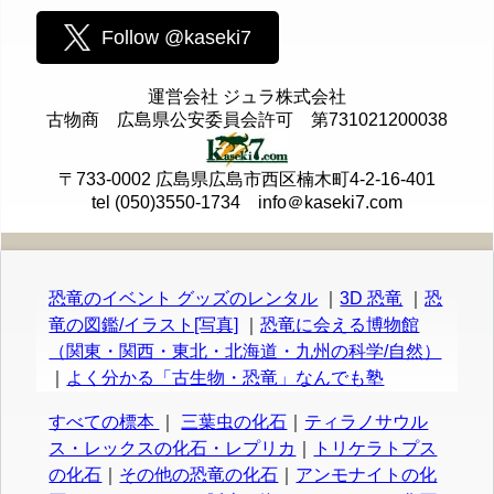
Follow @kaseki7
運営会社 ジュラ株式会社
古物商 広島県公安委員会許可 第731021200038
〒733-0002 広島県広島市西区楠木町4-2-16-401
tel (050)3550-1734 info＠kaseki7.com
恐竜のイベント グッズのレンタル
｜
3D 恐竜
｜
恐
竜の図鑑/イラスト[写真]
｜
恐竜に会える博物館
（関東・関西・東北・北海道・九州の科学/自然）
｜
よく分かる「古生物・恐竜」なんでも塾
すべての標本
｜
三葉虫の化石
｜
ティラノサウル
ス・レックスの化石・レプリカ
｜
トリケラトプス
の化石
｜
その他の恐竜の化石
｜
アンモナイトの化