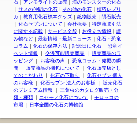
石
｜
アンモライトの販売
｜
海のモンスターの化石
｜
サメの仲間の化石
｜
その他の化石
｜
精巧レプリ
カ
｜
教育用化石標本グッズ
｜
鉱物販売
｜
隕石販売
｜
化石セブンについて
｜
会社概要
｜
特定商取引法
に関する記載
｜
サービス全般
｜
お役立ち情報
｜
読
み物など
｜
最新情報・最新ニュース
｜
化石・恐竜
コラム
｜
化石の保存方法
｜
記念日に化石
｜
恐竜イ
ベント情報
｜
交渉可能販売商品
｜
販売商品のラ
ッピング
｜
お客様の声
｜
恐竜コラム・発掘の瞬
間
｜
販売商品の梱包について
｜
化石販売店とし
てのこだわり
｜
化石の下取り
｜
化石セブン 個人
のお客様
｜
化石セブン 法人のお客様
｜
販売化石
のプレミアム情報
｜
三葉虫のカタログ販売・分
類・種類
｜
ニセモノ化石について
｜
モロッコの
市場
｜
日本全国の化石の博物館