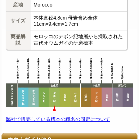
産地
Morocco
本体直径4.8cm 母岩含め全体
サイズ
11cm×9.4cm×1.7cm
商品解
モロッコのデボン紀地層から採取された
説
古代オウムガイの研磨標本
弊社で販売している標本の種名の同定について