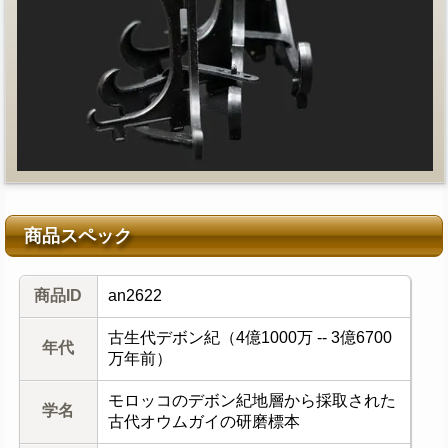
商品スペック
商品ID
an2622
古生代デボン紀（4億1000万 -- 3億6700
年代
万年前）
モロッコのデボン紀地層から採取された
学名
古代オウムガイの研磨標本