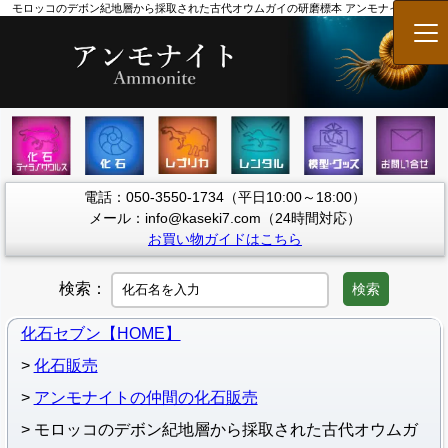
モロッコのデボン紀地層から採取された古代オウムガイの研磨標本 アンモナイト 販売
メ
電話：050-3550-1734（平日10:00～18:00）
メール：info@kaseki7.com（24時間対応）
お買い物ガイドはこちら
検索：
検索
化石セブン【HOME】
化石販売
アンモナイトの仲間の化石販売
モロッコのデボン紀地層から採取された古代オウムガ