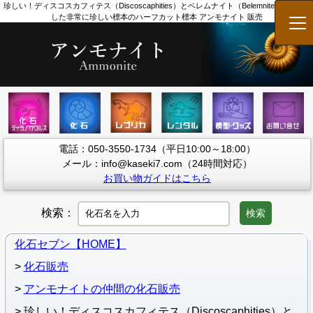
珍しい！ディスコスカフィテス（Discoscaphities）とベレムナイト（Belemnites）が共存
した非常に珍しい標本のハーフカット標本 アンモナイト 販売
メ
電話：050-3550-1734（平日10:00～18:00）
メール：info@kaseki7.com（24時間対応）
お買い物ガイドはこちら
検索：
検索
化石セブン【HOME】
化石販売
アンモナイトの仲間の化石販売
珍しい！ディスコスカフィテス（Discoscaphities）と