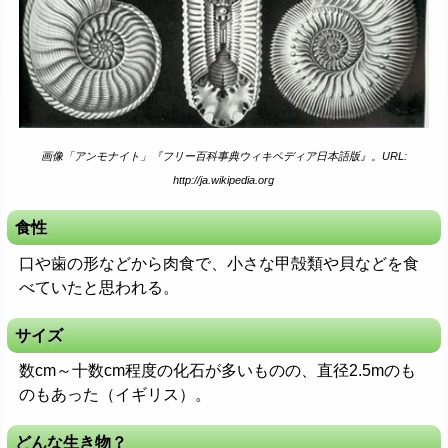
画像「アンモナイト」『フリー百科事典ウィキペディア日本語版』。URL:
http://ja.wikipedia.org
食性
口や歯の形などから肉食で、小さな甲殻類や貝などを食
べていたと思われる。
サイズ
数cm～十数cm程度の化石が多いものの、直径2.5mのも
のもあった（イギリス）。
どんな生き物？