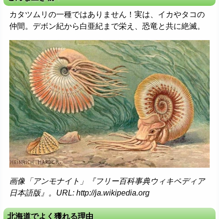
カタツムリの一種ではありません！実は、イカやタコの
仲間。デボン紀から白亜紀まで栄え、恐竜と共に絶滅。
画像「アンモナイト」『フリー百科事典ウィキペディア
日本語版』。URL: http://ja.wikipedia.org
北海道でよく獲れる理由