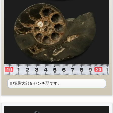
直径最大部９センチ弱です。