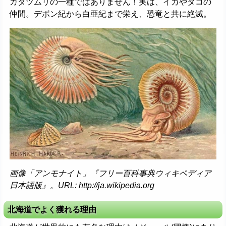
カタツムリの一種ではありません！実は、イカやタコの
仲間。デボン紀から白亜紀まで栄え、恐竜と共に絶滅。
画像「アンモナイト」『フリー百科事典ウィキペディア
日本語版』。URL: http://ja.wikipedia.org
北海道でよく獲れる理由