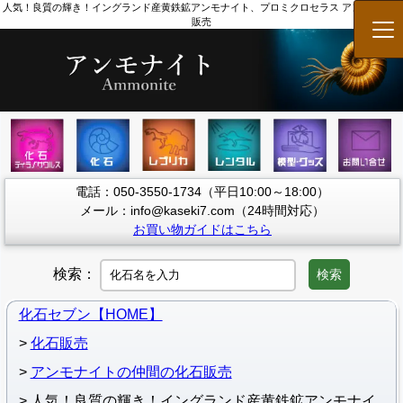
人気！良質の輝き！イングランド産黄鉄鉱アンモナイト、プロミクロセラス アンモナイト
販売
メ
電話：050-3550-1734（平日10:00～18:00）
メール：info@kaseki7.com（24時間対応）
お買い物ガイドはこちら
検索：
検索
化石セブン【HOME】
化石販売
アンモナイトの仲間の化石販売
人気！良質の輝き！イングランド産黄鉄鉱アンモナイ