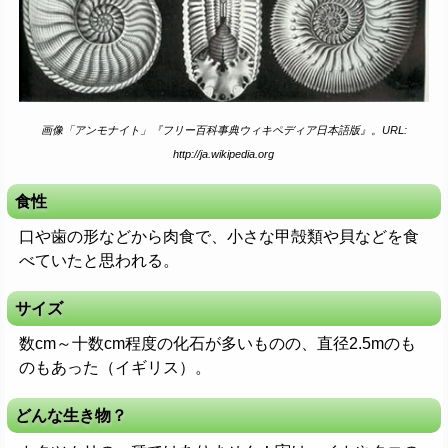
画像「アンモナイト」『フリー百科事典ウィキペディア日本語版』。URL:
http://ja.wikipedia.org
食性
口や歯の形などから肉食で、小さな甲殻類や貝などを食
べていたと思われる。
サイズ
数cm～十数cm程度の化石が多いものの、直径2.5mのも
のもあった（イギリス）。
どんな生き物？