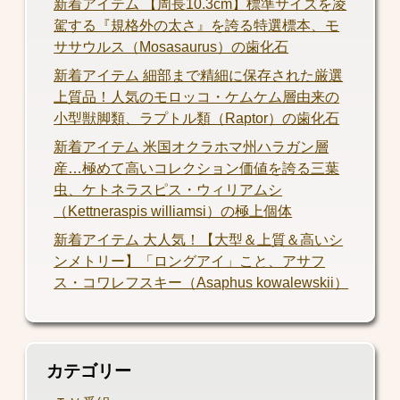
新着アイテム 【周長10.3cm】標準サイズを凌
駕する『規格外の太さ』を誇る特選標本、モ
ササウルス（Mosasaurus）の歯化石
新着アイテム 細部まで精細に保存された厳選
上質品！人気のモロッコ・ケムケム層由来の
小型獣脚類、ラプトル類（Raptor）の歯化石
新着アイテム 米国オクラホマ州ハラガン層
産…極めて高いコレクション価値を誇る三葉
虫、ケトネラスピス・ウィリアムシ
（Kettneraspis williamsi）の極上個体
新着アイテム 大人気！【大型＆上質＆高いシ
ンメトリー】「ロングアイ」こと、アサフ
ス・コワレフスキー（Asaphus kowalewskii）
カテゴリー