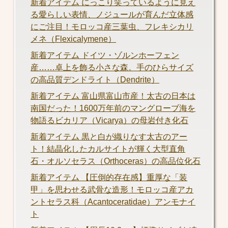
新着アイテム にっこり笑っているように見え
る愛らしい表情、ノジュールが育んだ立体感
にご注目！モロッコ産三葉虫、フレキシカリ
メネ（Flexicalymene）
新着アイテム ドイツ・ゾルンホーフェン
産……卓上を飾る小さな森。手のひらサイズ
の高品質デンドライト（Dendrite）
新着アイテム 富山県富山市産！太古の日本は
南国だった！1600万年前のマングローブ海を
物語るビカリア（Vicarya）の母岩付き化石
新着アイテム 黒と白が織りなす太古のアー
ト！結晶化したカルサイトが輝く大型直角
石・オルソセラス（Orthoceras）の高品位化石
新着アイテム 【圧倒的存在感】重厚な「装
甲」を思わせる武骨な造形！モロッコ産アカ
ントセラス科（Acantoceratidae）アンモナイ
ト