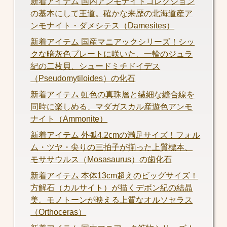
新着アイテム 国内アンモナイトコレクション
の基本にして王道。確かな来歴の北海道産ア
ンモナイト・ダメシテス（Damesites）
新着アイテム 国産マニアックシリーズ！シッ
クな暗灰色プレートに咲いた、一輪のジュラ
紀の二枚貝、シュードミチドイデス
（Pseudomytiloides）の化石
新着アイテム 虹色の真珠層と繊細な縫合線を
同時に楽しめる、マダガスカル産遊色アンモ
ナイト（Ammonite）
新着アイテム 外弧4.2cmの満足サイズ！フォル
ム・ツヤ・尖りの三拍子が揃った上質標本、
モササウルス（Mosasaurus）の歯化石
新着アイテム 本体13cm超えのビッグサイズ！
方解石（カルサイト）が描くデボン紀の結晶
美。モノトーンが映える上質なオルソセラス
（Orthoceras）