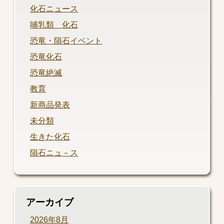
化石ニュース
哺乳類 化石
恐竜・隕石イベント
恐竜化石
恐竜絶滅
教育
新商品発表
未分類
生きた化石
隕石ニュ－ス
アーカイブ
2026年8月