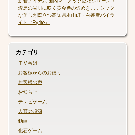
新着アイテム 国内マニアック鉱物シリーズ！
漆黒の岩肌に咲く黄金色の煌めき……シック
な美しさ際立つ高知県本山町・白髪産パイラ
イト（Pyrite）
カテゴリー
ＴＶ番組
お客様からのお便り
お客様の声
お知らせ
テレビゲーム
人類の起源
動画
化石ゲーム