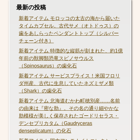
最新の投稿
新着アイテム モロッコの太古の海から届いた
タイムカプセル。古代サメ（オトドゥス）の
歯をあしらったペンダントトップ（シルバー
チェーン付き）
新着アイテム 特徴的な縦筋が刻まれた、約1億
年前の獣脚類恐竜スピノサウルス
（Spinosaurus）の歯化石
新着アイテム サービスプライス！米国フロリ
ダ州産、古代に生息していたネズミザメ類
（Shark）の歯化石
新着アイテム 北海道むかわ町穂別産……名前
の由来は『密な肋』。その名の通り細やかな
肋模様が美しく保存されたゴードリセラス・
デンセプリカタム（Gaudryceras
denseplicatum）の化石