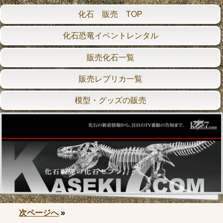
化石 販売 TOP
化石恐竜イベントレンタル
販売化石一覧
販売レプリカ一覧
模型・グッズの販売
次ページへ
»