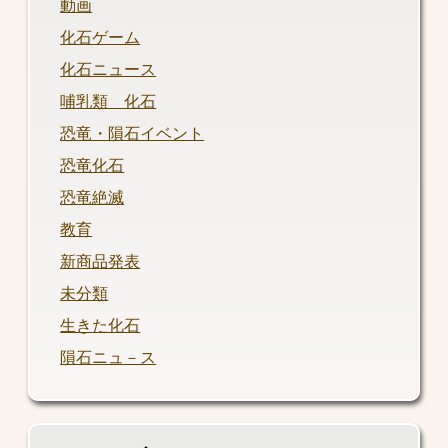
動画
化石ゲーム
化石ニュース
哺乳類 化石
恐竜・隕石イベント
恐竜化石
恐竜絶滅
教育
新商品発表
未分類
生きた化石
隕石ニュ－ス