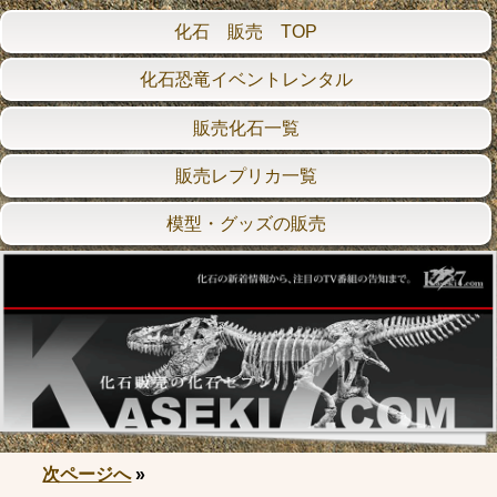
化石 販売 TOP
化石恐竜イベントレンタル
販売化石一覧
販売レプリカ一覧
模型・グッズの販売
次ページへ
»