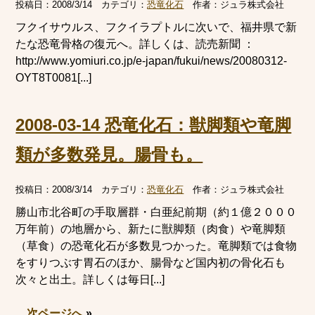
投稿日：
2008/3/14
カテゴリ：
恐竜化石
作者：
ジュラ株式会社
フクイサウルス、フクイラプトルに次いで、福井県で新
たな恐竜骨格の復元へ。詳しくは、読売新聞 ：
http://www.yomiuri.co.jp/e-japan/fukui/news/20080312-
OYT8T0081[...]
2008-03-14 恐竜化石：獣脚類や竜脚
類が多数発見。腸骨も。
投稿日：
2008/3/14
カテゴリ：
恐竜化石
作者：
ジュラ株式会社
勝山市北谷町の手取層群・白亜紀前期（約１億２０００
万年前）の地層から、新たに獣脚類（肉食）や竜脚類
（草食）の恐竜化石が多数見つかった。竜脚類では食物
をすりつぶす胃石のほか、腸骨など国内初の骨化石も
次々と出土。詳しくは毎日[...]
次ページへ
»