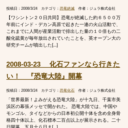
投稿日：
2008/3/24
カテゴリ：
恐竜絶滅
作者：
ジュラ株式会社
【ワシントン２０日共同】恐竜が絶滅した約６５００万
年前にインド・デカン高原で起きた一連の火山活動で、
これまでに人間が産業活動で排出した量の１０倍もの二
酸化硫黄が毎年放出されていたことを、英オープン大の
研究チームが噴出した[...]
2008-03-23 化石ファンなら行きた
い！ 『恐竜大陸』開幕
投稿日：
2008/3/24
カテゴリ：
恐竜化石
作者：
ジュラ株式会社
「世界最新！よみがえる恐竜大陸」が十九日、千葉市美
浜区の幕張メッセで開かれた。 恐竜大陸では、中国や
モンゴル、タイなどからの日本初公開十体を含め全身骨
格四十体以上、化石標本二百点以上が展示される。二十
日開幕、五月十八日ま[...]