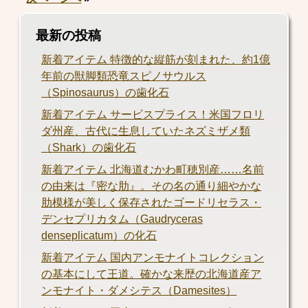
最新の投稿
新着アイテム 特徴的な縦筋が刻まれた、約1億
年前の獣脚類恐竜スピノサウルス
（Spinosaurus）の歯化石
新着アイテム サービスプライス！米国フロリ
ダ州産、古代に生息していたネズミザメ類
（Shark）の歯化石
新着アイテム 北海道むかわ町穂別産……名前
の由来は『密な肋』。その名の通り細やかな
肋模様が美しく保存されたゴードリセラス・
デンセプリカタム（Gaudryceras
denseplicatum）の化石
新着アイテム 国内アンモナイトコレクション
の基本にして王道。確かな来歴の北海道産ア
ンモナイト・ダメシテス（Damesites）