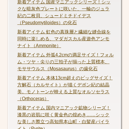
新着アイテム 国産マニアックシリーズ！シッ
クな暗灰色プレートに咲いた、一輪のジュラ
紀の二枚貝、シュードミチドイデス
（Pseudomytiloides）の化石
新着アイテム 虹色の真珠層と繊細な縫合線を
同時に楽しめる、マダガスカル産遊色アンモ
ナイト（Ammonite）
新着アイテム 外弧4.2cmの満足サイズ！フォル
ム・ツヤ・尖りの三拍子が揃った上質標本、
モササウルス（Mosasaurus）の歯化石
新着アイテム 本体13cm超えのビッグサイズ！
方解石（カルサイト）が描くデボン紀の結晶
美。モノトーンが映える上質なオルソセラス
（Orthoceras）
新着アイテム 国内マニアック鉱物シリーズ！
漆黒の岩肌に咲く黄金色の煌めき……シック
な美しさ際立つ高知県本山町・白髪産パイラ
イト（Pyrite）