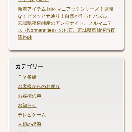
新着アイテム 国内マニアックシリーズ！隙間
なくピタッと元通り！自然が作ったパズル、
宮城県夜這峠産のアンモナイト、ノルマニテ
ス（Normannites）の化石。宮城県気仙沼市夜
這路峠
カテゴリー
ＴＶ番組
お客様からのお便り
お客様の声
お知らせ
テレビゲーム
人類の起源