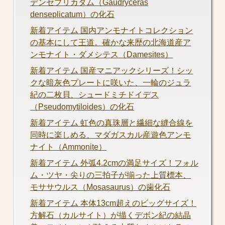
デンセプリカタム（Gaudryceras
denseplicatum）の化石
新着アイテム 国内アンモナイトコレクション
の基本にして王道。確かな来歴の北海道産ア
ンモナイト・ダメシテス（Damesites）
新着アイテム 国産マニアックシリーズ！シッ
クな暗灰色プレートに咲いた、一輪のジュラ
紀の二枚貝、シュードミチドイデス
（Pseudomytiloides）の化石
新着アイテム 虹色の真珠層と繊細な縫合線を
同時に楽しめる、マダガスカル産遊色アンモ
ナイト（Ammonite）
新着アイテム 外弧4.2cmの満足サイズ！フォル
ム・ツヤ・尖りの三拍子が揃った上質標本、
モササウルス（Mosasaurus）の歯化石
新着アイテム 本体13cm超えのビッグサイズ！
方解石（カルサイト）が描くデボン紀の結晶