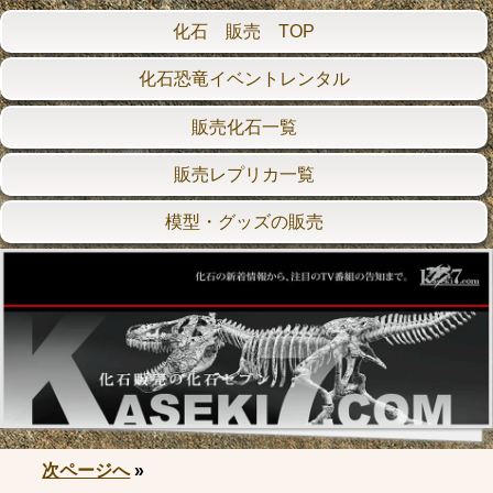
化石 販売 TOP
化石恐竜イベントレンタル
販売化石一覧
販売レプリカ一覧
模型・グッズの販売
次ページへ
»