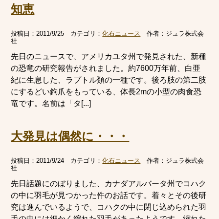
知恵
投稿日：
2011/9/25
カテゴリ：
化石ニュース
作者：
ジュラ株式会
社
先日のニュースで、アメリカユタ州で発見された、新種
の恐竜の研究報告がされました。約7600万年前、白亜
紀に生息した、ラプトル類の一種です。後ろ肢の第二肢
にするどい鉤爪をもっている、体長2mの小型の肉食恐
竜です。名前は「タ[...]
大発見は偶然に・・・
投稿日：
2011/9/24
カテゴリ：
化石ニュース
作者：
ジュラ株式会
社
先日話題にのぼりました、カナダアルバータ州でコハク
の中に羽毛が見つかった件のお話です。着々とその後研
究は進んでいるようで、コハクの中に閉じ込められた羽
毛の中には細かく縮れた羽毛があったようです。縮れた