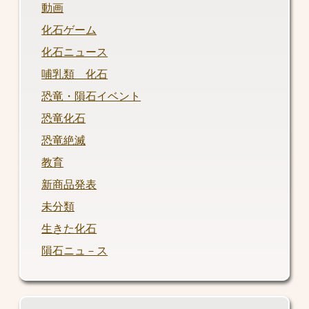
動画
化石ゲーム
化石ニュース
哺乳類 化石
恐竜・隕石イベント
恐竜化石
恐竜絶滅
教育
新商品発表
未分類
生きた化石
隕石ニュ－ス