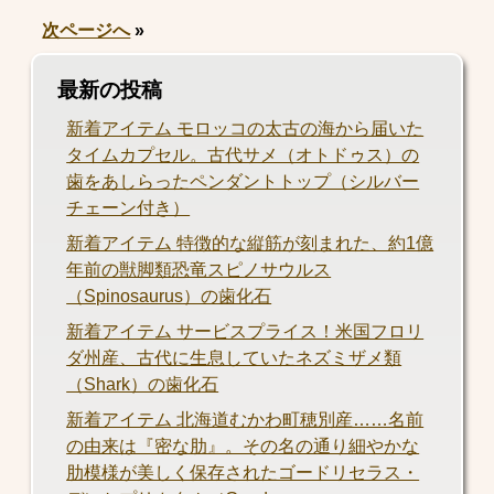
次ページへ
»
最新の投稿
新着アイテム モロッコの太古の海から届いた
タイムカプセル。古代サメ（オトドゥス）の
歯をあしらったペンダントトップ（シルバー
チェーン付き）
新着アイテム 特徴的な縦筋が刻まれた、約1億
年前の獣脚類恐竜スピノサウルス
（Spinosaurus）の歯化石
新着アイテム サービスプライス！米国フロリ
ダ州産、古代に生息していたネズミザメ類
（Shark）の歯化石
新着アイテム 北海道むかわ町穂別産……名前
の由来は『密な肋』。その名の通り細やかな
肋模様が美しく保存されたゴードリセラス・