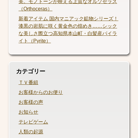
美。モノトーンが映える上質なオルソセラス
（Orthoceras）
新着アイテム 国内マニアック鉱物シリーズ！
漆黒の岩肌に咲く黄金色の煌めき……シック
な美しさ際立つ高知県本山町・白髪産パイラ
イト（Pyrite）
カテゴリー
ＴＶ番組
お客様からのお便り
お客様の声
お知らせ
テレビゲーム
人類の起源