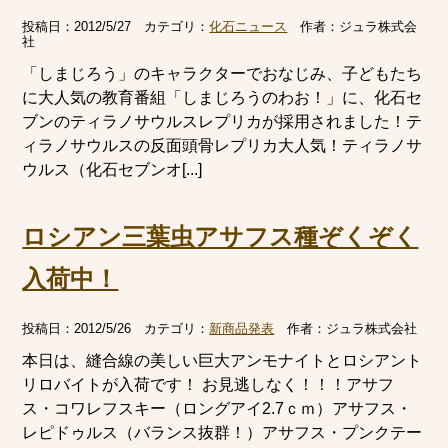
投稿日：
2012/5/27
カテゴリ：
化石ニュース
作者：
ジュラ株式会
社
「しまじろう」のキャラクターでおなじみ、子どもたち
に大人気の教育番組「しまじろうのわお！」に、化石セ
ブンのティラノサウルスレプリカが採用されました！テ
ィラノサウルスの反面頭骨レプリカ大人気！ティラノサ
ウルス（化石セブンオ[...]
ロシアン三葉虫アサフス種ぞくぞく
入荷中！
投稿日：
2012/5/26
カテゴリ：
新商品発表
作者：
ジュラ株式会社
本日は、縫合線の美しい巨大アンモナイトとロシアント
リロバイトが入荷です！ お見逃しなく！！！アサフ
ス・コワレフスキー（ロングアイ2.7ｃｍ）アサフス・
レピドゥルス（バランス抜群！）アサフス・プンクテー