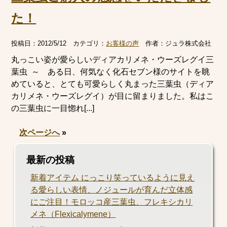
た！
投稿日：
2012/5/12
カテゴリ：
お客様の声
作者：
ジュラ株式会社
丸っこい姿が愛らしいディアカリメネ・ウーズレグイ三
葉虫 ～ ある日、何気なく化石セブン様のサイトを眺
めていると、とても可愛らしく丸まった三葉虫（ディア
カリメネ・ウーズレグイ）が目に留まりました。私はこ
の三葉虫に一目惚れ[...]
次ページへ
»
最新の投稿
新着アイテム にっこり笑っているように見え
る愛らしい表情、ノジュールが育んだ立体感
にご注目！モロッコ産三葉虫、フレキシカリ
メネ（Flexicalymene）