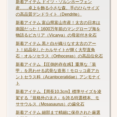
新着アイテム ドイツ・ゾルンホーフェン
産……卓上を飾る小さな森。手のひらサイズ
の高品質デンドライト（Dendrite）
新着アイテム 富山県富山市産！太古の日本は
南国だった！1600万年前のマングローブ海を
物語るビカリア（Vicarya）の母岩付き化石
新着アイテム 黒と白が織りなす太古のアー
ト！結晶化したカルサイトが輝く大型直角
石・オルソセラス（Orthoceras）の高品位化石
新着アイテム 【圧倒的存在感】重厚な「装
甲」を思わせる武骨な造形！モロッコ産アカ
ントセラス科（Acantoceratidae）アンモナイ
ト
新着アイテム 【周長10.3cm】標準サイズを凌
駕する『規格外の太さ』を誇る特選標本、モ
ササウルス（Mosasaurus）の歯化石
新着アイテム 細部まで精細に保存された厳選