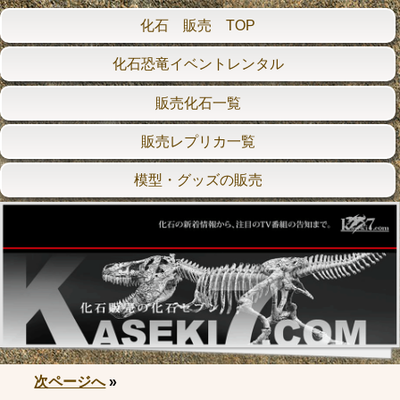
化石 販売 TOP
化石恐竜イベントレンタル
販売化石一覧
販売レプリカ一覧
模型・グッズの販売
次ページへ
»