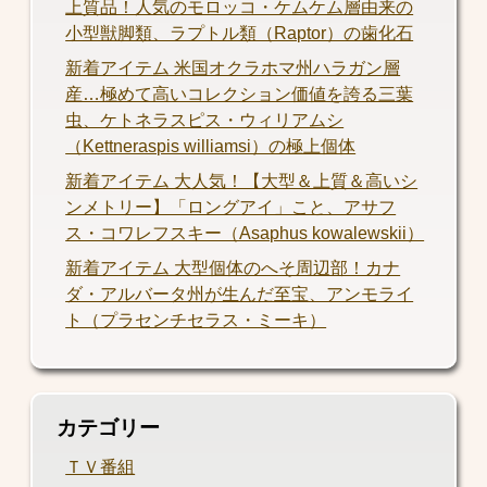
上質品！人気のモロッコ・ケムケム層由来の
小型獣脚類、ラプトル類（Raptor）の歯化石
新着アイテム 米国オクラホマ州ハラガン層
産…極めて高いコレクション価値を誇る三葉
虫、ケトネラスピス・ウィリアムシ
（Kettneraspis williamsi）の極上個体
新着アイテム 大人気！【大型＆上質＆高いシ
ンメトリー】「ロングアイ」こと、アサフ
ス・コワレフスキー（Asaphus kowalewskii）
新着アイテム 大型個体のへそ周辺部！カナ
ダ・アルバータ州が生んだ至宝、アンモライ
ト（プラセンチセラス・ミーキ）
カテゴリー
ＴＶ番組