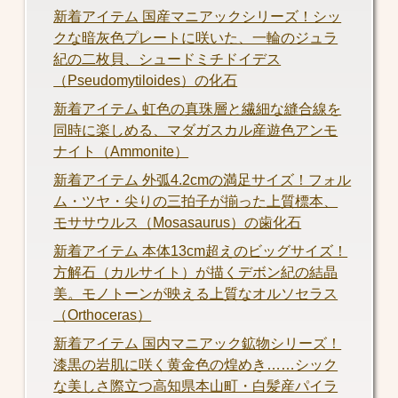
新着アイテム 国産マニアックシリーズ！シッ
クな暗灰色プレートに咲いた、一輪のジュラ
紀の二枚貝、シュードミチドイデス
（Pseudomytiloides）の化石
新着アイテム 虹色の真珠層と繊細な縫合線を
同時に楽しめる、マダガスカル産遊色アンモ
ナイト（Ammonite）
新着アイテム 外弧4.2cmの満足サイズ！フォル
ム・ツヤ・尖りの三拍子が揃った上質標本、
モササウルス（Mosasaurus）の歯化石
新着アイテム 本体13cm超えのビッグサイズ！
方解石（カルサイト）が描くデボン紀の結晶
美。モノトーンが映える上質なオルソセラス
（Orthoceras）
新着アイテム 国内マニアック鉱物シリーズ！
漆黒の岩肌に咲く黄金色の煌めき……シック
な美しさ際立つ高知県本山町・白髪産パイラ