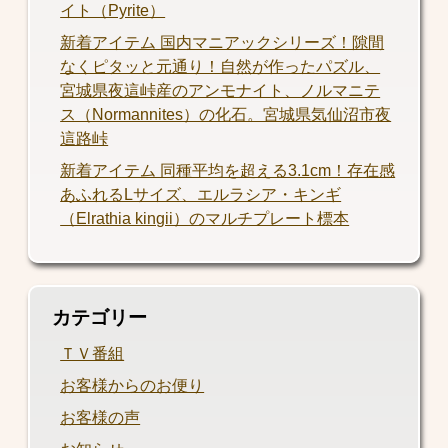
イト（Pyrite）
新着アイテム 国内マニアックシリーズ！隙間
なくピタッと元通り！自然が作ったパズル、
宮城県夜這峠産のアンモナイト、ノルマニテ
ス（Normannites）の化石。宮城県気仙沼市夜
這路峠
新着アイテム 同種平均を超える3.1cm！存在感
あふれるLサイズ、エルラシア・キンギ
（Elrathia kingii）のマルチプレート標本
カテゴリー
ＴＶ番組
お客様からのお便り
お客様の声