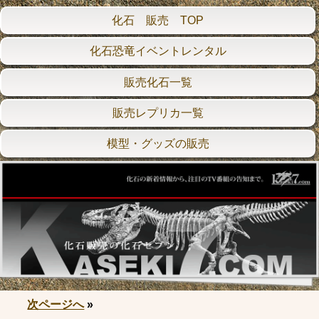
化石 販売 TOP
化石恐竜イベントレンタル
販売化石一覧
販売レプリカ一覧
模型・グッズの販売
次ページへ
»