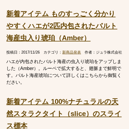
新着アイテム ものすっごく分かり
やすくハエが2匹内包されたバルト
海産虫入り琥珀（Amber）
投稿日：
2017/11/26
カテゴリ：
新商品発表
作者：
ジュラ株式会社
ハエが内包されたバルト海産の虫入り琥珀をアップしま
した（Amber）。ルーペで拡大すると、翅脈まで鮮明で
す。バルト海産琥珀について詳しくはこちらから御覧く
ださい。
新着アイテム 100%ナチュラルの天
然スタラクタイト（slice）のスライ
ス標本