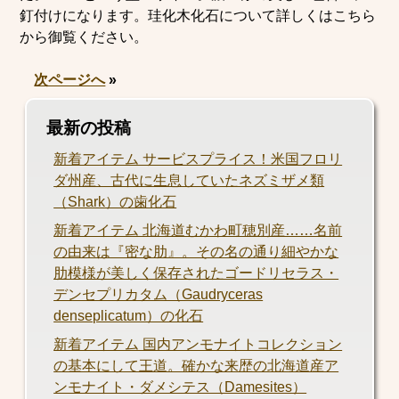
釘付けになります。珪化木化石について詳しくはこちら
から御覧ください。
次ページへ
»
最新の投稿
新着アイテム サービスプライス！米国フロリ
ダ州産、古代に生息していたネズミザメ類
（Shark）の歯化石
新着アイテム 北海道むかわ町穂別産……名前
の由来は『密な肋』。その名の通り細やかな
肋模様が美しく保存されたゴードリセラス・
デンセプリカタム（Gaudryceras
denseplicatum）の化石
新着アイテム 国内アンモナイトコレクション
の基本にして王道。確かな来歴の北海道産ア
ンモナイト・ダメシテス（Damesites）