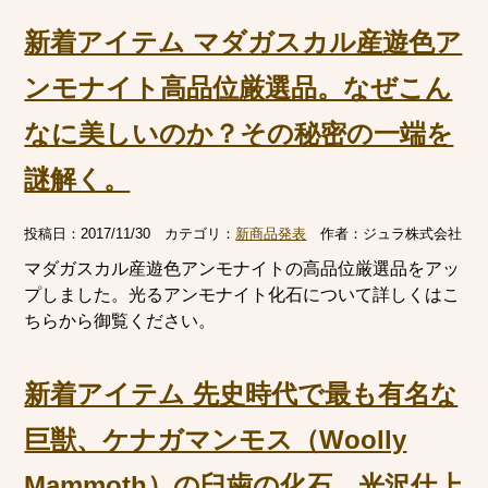
新着アイテム マダガスカル産遊色ア
ンモナイト高品位厳選品。なぜこん
なに美しいのか？その秘密の一端を
謎解く。
投稿日：
2017/11/30
カテゴリ：
新商品発表
作者：
ジュラ株式会社
マダガスカル産遊色アンモナイトの高品位厳選品をアッ
プしました。光るアンモナイト化石について詳しくはこ
ちらから御覧ください。
新着アイテム 先史時代で最も有名な
巨獣、ケナガマンモス（Woolly
Mammoth）の臼歯の化石。光沢仕上