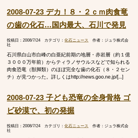
2008-07-23 デカ！８・２ｃｍ肉食竜
の歯の化石…国内最大、石川で発見
投稿日：
2008/7/24
カテゴリ：
化石ニュース
作者：
ジュラ株式会
社
石川県白山市白峰の白亜紀前期の地層・赤岩層（約１億
３０００万年前）からティラノサウルスなどで知られる
肉食恐竜（獣脚類）のほぼ完全な歯の化石（８・２セン
チ）が見つかった。詳しくはhttp://news.goo.ne.jp/[...]
2008-07-23 子ども恐竜の全身骨格 ゴ
ビ砂漠で、初の発掘
投稿日：
2008/7/24
カテゴリ：
化石ニュース
作者：
ジュラ株式会
社