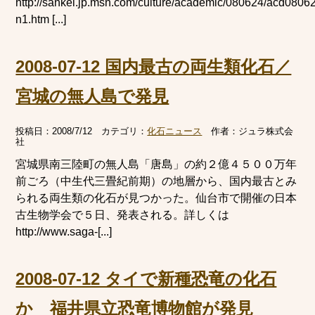
http://sankei.jp.msn.com/culture/academic/080624/acd080
n1.htm [...]
2008-07-12 国内最古の両生類化石／
宮城の無人島で発見
投稿日：
2008/7/12
カテゴリ：
化石ニュース
作者：
ジュラ株式会
社
宮城県南三陸町の無人島「唐島」の約２億４５００万年
前ごろ（中生代三畳紀前期）の地層から、国内最古とみ
られる両生類の化石が見つかった。仙台市で開催の日本
古生物学会で５日、発表される。詳しくは
http://www.saga-[...]
2008-07-12 タイで新種恐竜の化石
か 福井県立恐竜博物館が発見