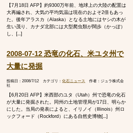
【7月18日 AFP】約9300万年前、地球上の大陸の配置は
大再編され、大気の平均気温は現在のおよそ2倍もあっ
た。後年アラスカ（Alaska）となる土地にはヤシの木が
生い茂り、カナダ北部には大型爬虫類が闊歩（かっぽ）
し、[...]
2008-07-12 恐竜の化石、米ユタ州で
大量に発掘
投稿日：
2008/7/12
カテゴリ：
化石ニュース
作者：
ジュラ株式会
社
【6月20日 AFP】米西部のユタ（Utah）州で恐竜の化石
が大量に発掘された。同州の土地管理局が17日、明らか
にした。当局の発表によると、イリノイ（Illinois）州ロ
ックフォード（Rockford）にある自然史博物[...]