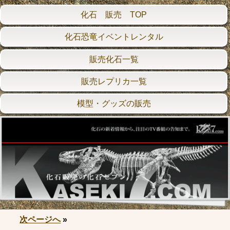
化石 販売 TOP
化石恐竜イベントレンタル
販売化石一覧
販売レプリカ一覧
模型・グッズの販売
次ページへ
»