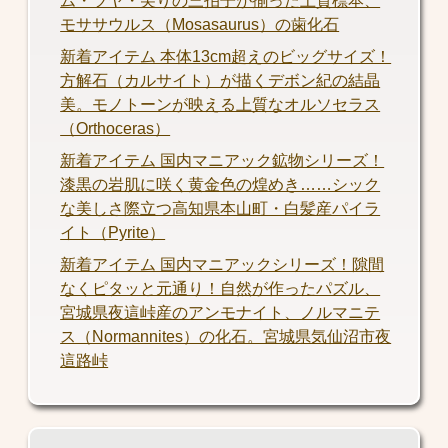
ム・ツヤ・尖りの三拍子が揃った上質標本、
モササウルス（Mosasaurus）の歯化石
新着アイテム 本体13cm超えのビッグサイズ！
方解石（カルサイト）が描くデボン紀の結晶
美。モノトーンが映える上質なオルソセラス
（Orthoceras）
新着アイテム 国内マニアック鉱物シリーズ！
漆黒の岩肌に咲く黄金色の煌めき……シック
な美しさ際立つ高知県本山町・白髪産パイラ
イト（Pyrite）
新着アイテム 国内マニアックシリーズ！隙間
なくピタッと元通り！自然が作ったパズル、
宮城県夜這峠産のアンモナイト、ノルマニテ
ス（Normannites）の化石。宮城県気仙沼市夜
這路峠