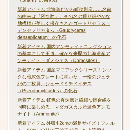
（Shark）の歯化石
新着アイテム 北海道むかわ町穂別産……名前
の由来は『密な肋』。その名の通り細やかな
肋模様が美しく保存されたゴードリセラス・
デンセプリカタム（Gaudryceras
denseplicatum）の化石
新着アイテム 国内アンモナイトコレクション
の基本にして王道。確かな来歴の北海道産ア
ンモナイト・ダメシテス（Damesites）
新着アイテム 国産マニアックシリーズ！シッ
クな暗灰色プレートに咲いた、一輪のジュラ
紀の二枚貝、シュードミチドイデス
（Pseudomytiloides）の化石
新着アイテム 虹色の真珠層と繊細な縫合線を
同時に楽しめる、マダガスカル産遊色アンモ
ナイト（Ammonite）
新着アイテム 外弧4.2cmの満足サイズ！フォル