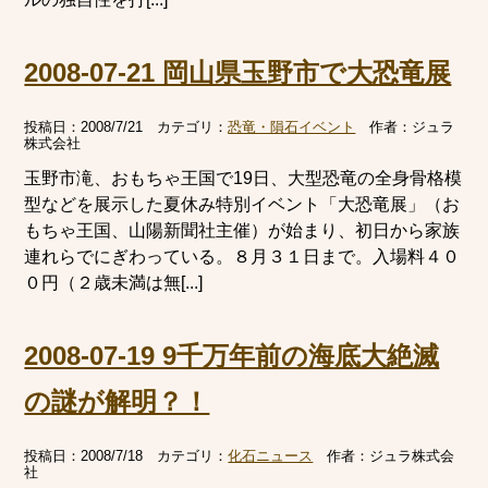
2008-07-21 岡山県玉野市で大恐竜展
投稿日：
2008/7/21
カテゴリ：
恐竜・隕石イベント
作者：
ジュラ
株式会社
玉野市滝、おもちゃ王国で19日、大型恐竜の全身骨格模
型などを展示した夏休み特別イベント「大恐竜展」（お
もちゃ王国、山陽新聞社主催）が始まり、初日から家族
連れらでにぎわっている。８月３１日まで。入場料４０
０円（２歳未満は無[...]
2008-07-19 9千万年前の海底大絶滅
の謎が解明？！
投稿日：
2008/7/18
カテゴリ：
化石ニュース
作者：
ジュラ株式会
社