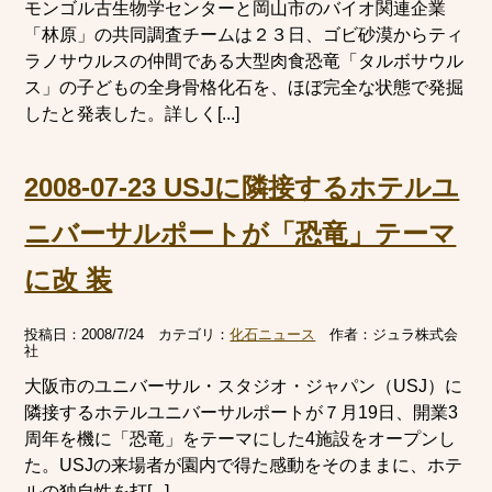
モンゴル古生物学センターと岡山市のバイオ関連企業
「林原」の共同調査チームは２３日、ゴビ砂漠からティ
ラノサウルスの仲間である大型肉食恐竜「タルボサウル
ス」の子どもの全身骨格化石を、ほぼ完全な状態で発掘
したと発表した。詳しく[...]
2008-07-23 USJに隣接するホテルユ
ニバーサルポートが「恐竜」テーマ
に改 装
投稿日：
2008/7/24
カテゴリ：
化石ニュース
作者：
ジュラ株式会
社
大阪市のユニバーサル・スタジオ・ジャパン（USJ）に
隣接するホテルユニバーサルポートが７月19日、開業3
周年を機に「恐竜」をテーマにした4施設をオープンし
た。USJの来場者が園内で得た感動をそのままに、ホテ
ルの独自性を打[...]