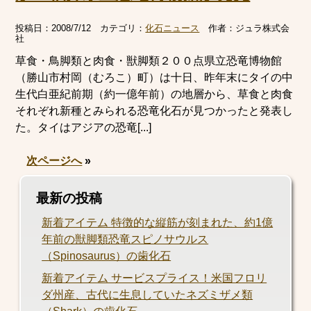
投稿日：
2008/7/12
カテゴリ：
化石ニュース
作者：
ジュラ株式会
社
草食・鳥脚類と肉食・獣脚類２００点県立恐竜博物館
（勝山市村岡（むろこ）町）は十日、昨年末にタイの中
生代白亜紀前期（約一億年前）の地層から、草食と肉食
それぞれ新種とみられる恐竜化石が見つかったと発表し
た。タイはアジアの恐竜[...]
次ページへ
»
最新の投稿
新着アイテム 特徴的な縦筋が刻まれた、約1億
年前の獣脚類恐竜スピノサウルス
（Spinosaurus）の歯化石
新着アイテム サービスプライス！米国フロリ
ダ州産、古代に生息していたネズミザメ類