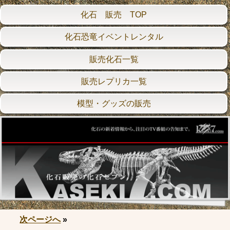
化石 販売 TOP
化石恐竜イベントレンタル
販売化石一覧
販売レプリカ一覧
模型・グッズの販売
次ページへ
»