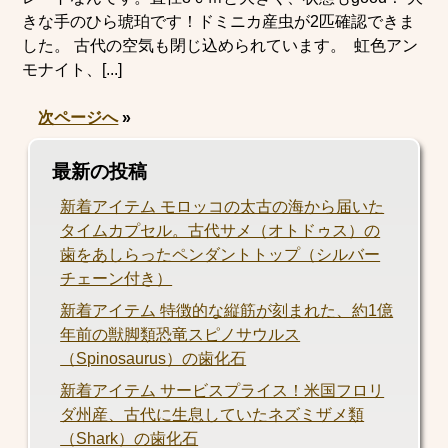
きな手のひら琥珀です！ドミニカ産虫が2匹確認できま
した。 古代の空気も閉じ込められています。 虹色アン
モナイト、[...]
次ページへ
»
最新の投稿
新着アイテム モロッコの太古の海から届いた
タイムカプセル。古代サメ（オトドゥス）の
歯をあしらったペンダントトップ（シルバー
チェーン付き）
新着アイテム 特徴的な縦筋が刻まれた、約1億
年前の獣脚類恐竜スピノサウルス
（Spinosaurus）の歯化石
新着アイテム サービスプライス！米国フロリ
ダ州産、古代に生息していたネズミザメ類
（Shark）の歯化石