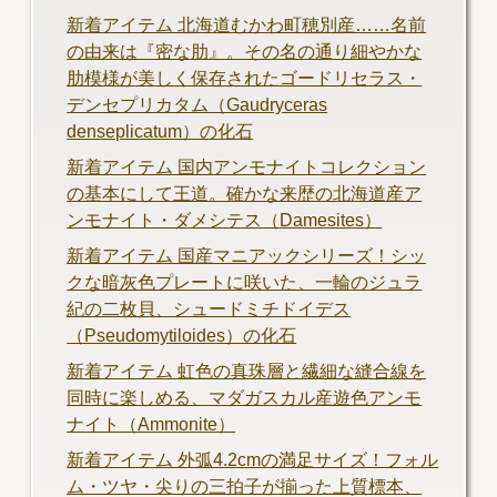
新着アイテム 北海道むかわ町穂別産……名前
の由来は『密な肋』。その名の通り細やかな
肋模様が美しく保存されたゴードリセラス・
デンセプリカタム（Gaudryceras
denseplicatum）の化石
新着アイテム 国内アンモナイトコレクション
の基本にして王道。確かな来歴の北海道産ア
ンモナイト・ダメシテス（Damesites）
新着アイテム 国産マニアックシリーズ！シッ
クな暗灰色プレートに咲いた、一輪のジュラ
紀の二枚貝、シュードミチドイデス
（Pseudomytiloides）の化石
新着アイテム 虹色の真珠層と繊細な縫合線を
同時に楽しめる、マダガスカル産遊色アンモ
ナイト（Ammonite）
新着アイテム 外弧4.2cmの満足サイズ！フォル
ム・ツヤ・尖りの三拍子が揃った上質標本、