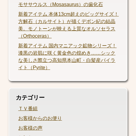
モササウルス（Mosasaurus）の歯化石
新着アイテム 本体13cm超えのビッグサイズ！
方解石（カルサイト）が描くデボン紀の結晶
美。モノトーンが映える上質なオルソセラス
（Orthoceras）
新着アイテム 国内マニアック鉱物シリーズ！
漆黒の岩肌に咲く黄金色の煌めき……シック
な美しさ際立つ高知県本山町・白髪産パイラ
イト（Pyrite）
カテゴリー
ＴＶ番組
お客様からのお便り
お客様の声