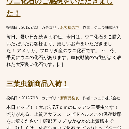
ウニ化石のご感想をいただきまし
た！
投稿日：
2012/7/23
カテゴリ：
お客様の声
作者：
ジュラ株式会社
毎日、暑い日が続きますね。今日は、ウニ化石をご購入
いただいたお客様より、嬉しいお声をいただきまし
た！ アメリカ、フロリダ産のウニ化石です。 ～ 今、
手元にウニの化石があります。棘皮動物の特徴がよく表
れた大変良い化石です。[...]
三葉虫新商品入荷！
投稿日：
2012/7/18
カテゴリ：
新商品発表
作者：
ジュラ株式会社
本日アップ！！大ぶり7.7ｃｍのロシアン三葉虫です！
照りがある、上質アサフス・レピドゥルスこの保存状態
をご覧ください！頭部アップ なかなかの上質標本で
す。詳しくは、化石ショップ化石セブンのトップページ