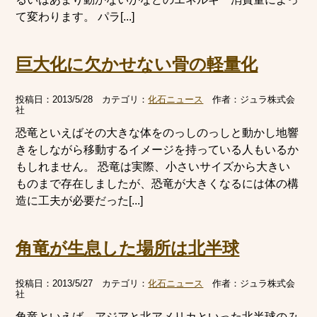
て変わります。 パラ[...]
巨大化に欠かせない骨の軽量化
投稿日：
2013/5/28
カテゴリ：
化石ニュース
作者：
ジュラ株式会
社
恐竜といえばその大きな体をのっしのっしと動かし地響
きをしながら移動するイメージを持っている人もいるか
もしれません。 恐竜は実際、小さいサイズから大きい
ものまで存在しましたが、恐竜が大きくなるには体の構
造に工夫が必要だった[...]
角竜が生息した場所は北半球
投稿日：
2013/5/27
カテゴリ：
化石ニュース
作者：
ジュラ株式会
社
角竜といえば、アジアと北アメリカといった北半球のみ