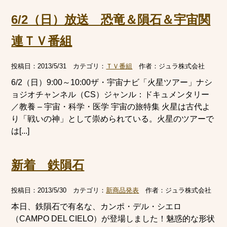
6/2（日）放送 恐竜＆隕石＆宇宙関
連ＴＶ番組
投稿日：
2013/5/31
カテゴリ：
ＴＶ番組
作者：
ジュラ株式会社
6/2（日）9:00～10:00ザ・宇宙ナビ「火星ツアー」ナシ
ョジオチャンネル（CS）ジャンル：ドキュメンタリー
／教養 – 宇宙・科学・医学 宇宙の旅特集 火星は古代よ
り「戦いの神」として崇められている。火星のツアーで
は[...]
新着 鉄隕石
投稿日：
2013/5/30
カテゴリ：
新商品発表
作者：
ジュラ株式会社
本日、鉄隕石で有名な、カンポ・デル・シエロ
（CAMPO DEL CIELO）が登場しました！魅惑的な形状