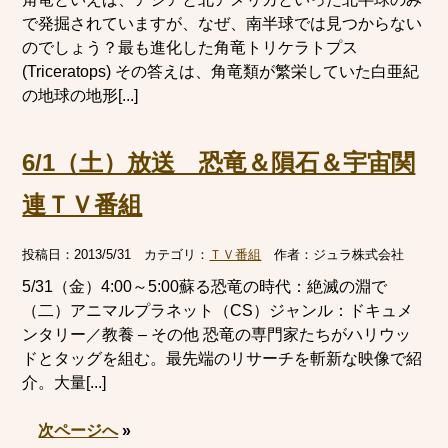
で発掘されていますが、なぜ、南半球では見つからない
のでしょう？最も進化した角竜トリケラトプス
(Triceratops) その答えは、角竜類が繁栄していた白亜紀
の地球の地形[...]
6/1（土）放送 恐竜＆隕石＆宇宙関
連ＴＶ番組
投稿日：
2013/5/31
カテゴリ：
ＴＶ番組
作者：
ジュラ株式会社
5/31（金）4:00～5:00蘇る恐竜の時代：絶滅の淵で
（二）アニマルプラネット（CS）ジャンル：ドキュメ
ンタリー／教養 – その他 恐竜の専門家たちがハリウッ
ドとタッグを組む。最先端のリサーチを斬新な映像で紹
介。大量[...]
次ページへ
»