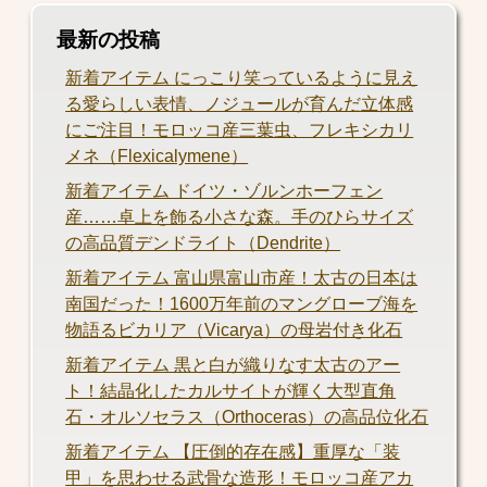
最新の投稿
新着アイテム にっこり笑っているように見え
る愛らしい表情、ノジュールが育んだ立体感
にご注目！モロッコ産三葉虫、フレキシカリ
メネ（Flexicalymene）
新着アイテム ドイツ・ゾルンホーフェン
産……卓上を飾る小さな森。手のひらサイズ
の高品質デンドライト（Dendrite）
新着アイテム 富山県富山市産！太古の日本は
南国だった！1600万年前のマングローブ海を
物語るビカリア（Vicarya）の母岩付き化石
新着アイテム 黒と白が織りなす太古のアー
ト！結晶化したカルサイトが輝く大型直角
石・オルソセラス（Orthoceras）の高品位化石
新着アイテム 【圧倒的存在感】重厚な「装
甲」を思わせる武骨な造形！モロッコ産アカ