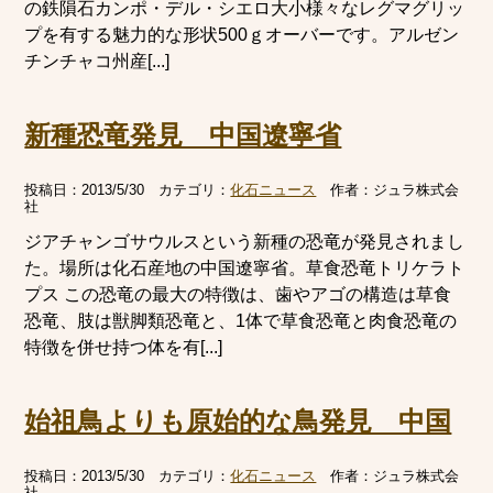
の鉄隕石カンポ・デル・シエロ大小様々なレグマグリッ
プを有する魅力的な形状500ｇオーバーです。アルゼン
チンチャコ州産[...]
新種恐竜発見 中国遼寧省
投稿日：
2013/5/30
カテゴリ：
化石ニュース
作者：
ジュラ株式会
社
ジアチャンゴサウルスという新種の恐竜が発見されまし
た。場所は化石産地の中国遼寧省。草食恐竜トリケラト
プス この恐竜の最大の特徴は、歯やアゴの構造は草食
恐竜、肢は獣脚類恐竜と、1体で草食恐竜と肉食恐竜の
特徴を併せ持つ体を有[...]
始祖鳥よりも原始的な鳥発見 中国
投稿日：
2013/5/30
カテゴリ：
化石ニュース
作者：
ジュラ株式会
社