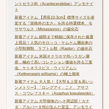
ントセラス科（Acantoceratidae）アンモナイ
ト
新着アイテム 【周長10.3cm】標準サイズを凌
駕する『規格外の太さ』を誇る特選標本、モ
ササウルス（Mosasaurus）の歯化石
新着アイテム 細部まで精細に保存された厳選
上質品！人気のモロッコ・ケムケム層由来の
小型獣脚類、ラプトル類（Raptor）の歯化石
新着アイテム 米国オクラホマ州ハラガン層
産…極めて高いコレクション価値を誇る三葉
虫、ケトネラスピス・ウィリアムシ
（Kettneraspis williamsi）の極上個体
新着アイテム 大人気！【大型＆上質＆高いシ
ンメトリー】「ロングアイ」こと、アサフ
ス・コワレフスキー（Asaphus kowalewskii）
新着アイテム 大型個体のへそ周辺部！カナ
ダ・アルバータ州が生んだ至宝、アンモライ