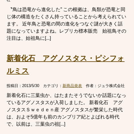
〝鳥は恐竜から進化した” この根拠は、鳥類が恐竜と同
じ体の構造をたくさん持っていることから考えられてい
ます。 近年鳥と恐竜の間の進化をつなぐ謎が大きく話
題になっていますよね。レプリカ標本販売 始祖鳥その
注目は、始祖鳥に[...]
新着化石 アグノスタス・ピシフォ
ルミス
投稿日：
2013/5/30
カテゴリ：
新商品発表
作者：
ジュラ株式会社
新着化石に三葉虫か、はたまたそうでないか話題になっ
ているアグノスタスが入荷しました。 新着化石 アグ
ノスタスＳｗｅｄｅｎ産 アグノスタスが繁栄した時代
は、およそ5億年も前のカンブリア紀とよばれる時代
で、以前は、三葉虫の祖[...]