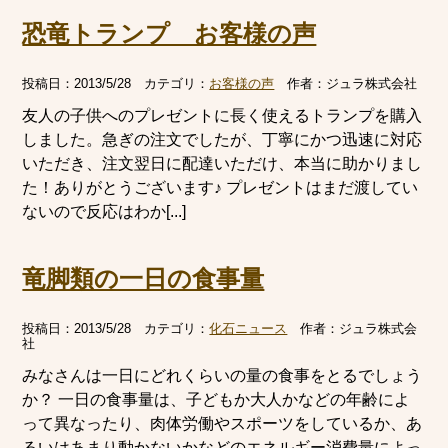
恐竜トランプ お客様の声
投稿日：
2013/5/28
カテゴリ：
お客様の声
作者：
ジュラ株式会社
友人の子供へのプレゼントに長く使えるトランプを購入
しました。急ぎの注文でしたが、丁寧にかつ迅速に対応
いただき、注文翌日に配達いただけ、本当に助かりまし
た！ありがとうございます♪ プレゼントはまだ渡してい
ないので反応はわか[...]
竜脚類の一日の食事量
投稿日：
2013/5/28
カテゴリ：
化石ニュース
作者：
ジュラ株式会
社
みなさんは一日にどれくらいの量の食事をとるでしょう
か？ 一日の食事量は、子どもか大人かなどの年齢によ
って異なったり、肉体労働やスポーツをしているか、あ
るいはあまり動かないかなどのエネルギー消費量によっ