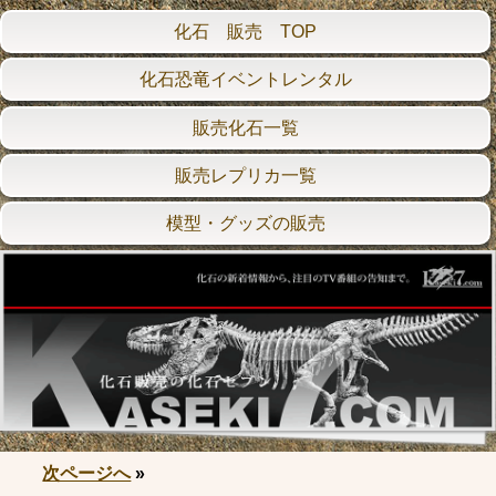
化石 販売 TOP
化石恐竜イベントレンタル
販売化石一覧
販売レプリカ一覧
模型・グッズの販売
次ページへ
»