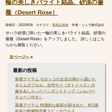
輪の美しきバライト結晶、砂漠の薔
薇（Desert Rose）
投稿日：
2023/9/28
カテゴリ：
新商品発表
作者：
ジュラ株式会社
サハラ砂漠に咲いた一輪の美しきバライト結晶、砂漠の
薔薇（Desert Rose）をアップしました。 詳しくはこち
らから御覧ください。
次ページへ
»
最新の投稿
新着アイテム モロッコの太古の海から届いた
タイムカプセル。古代サメ（オトドゥス）の
歯をあしらったペンダントトップ（シルバー
チェーン付き）
新着アイテム 特徴的な縦筋が刻まれた、約1億
年前の獣脚類恐竜スピノサウルス