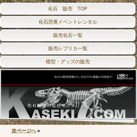
化石 販売 TOP
化石恐竜イベントレンタル
販売化石一覧
販売レプリカ一覧
模型・グッズの販売
次ページへ
»