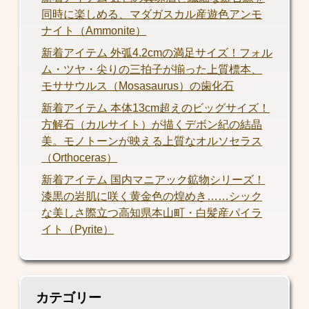
同時に楽しめる、マダガスカル産遊色アンモ
ナイト（Ammonite）
新着アイテム 外弧4.2cmの満足サイズ！フォル
ム・ツヤ・尖りの三拍子が揃った上質標本、
モササウルス（Mosasaurus）の歯化石
新着アイテム 本体13cm超えのビッグサイズ！
方解石（カルサイト）が描くデボン紀の結晶
美。モノトーンが映える上質なオルソセラス
（Orthoceras）
新着アイテム 国内マニアック鉱物シリーズ！
漆黒の岩肌に咲く黄金色の煌めき……シック
な美しさ際立つ高知県本山町・白髪産パイラ
イト（Pyrite）
カテゴリー