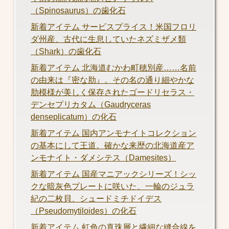
（Spinosaurus）の歯化石
新着アイテム サービスプライス！米国フロリ
ダ州産、古代に生息していたネズミザメ類
（Shark）の歯化石
新着アイテム 北海道むかわ町穂別産……名前
の由来は『密な肋』。その名の通り細やかな
肋模様が美しく保存されたゴードリセラス・
デンセプリカタム（Gaudryceras
denseplicatum）の化石
新着アイテム 国内アンモナイトコレクション
の基本にして王道。確かな来歴の北海道産ア
ンモナイト・ダメシテス（Damesites）
新着アイテム 国産マニアックシリーズ！シッ
クな暗灰色プレートに咲いた、一輪のジュラ
紀の二枚貝、シュードミチドイデス
（Pseudomytiloides）の化石
新着アイテム 虹色の真珠層と繊細な縫合線を