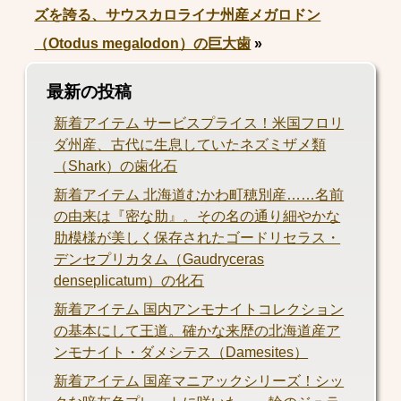
ズを誇る、サウスカロライナ州産メガロドン
（Otodus megalodon）の巨大歯
»
最新の投稿
新着アイテム サービスプライス！米国フロリ
ダ州産、古代に生息していたネズミザメ類
（Shark）の歯化石
新着アイテム 北海道むかわ町穂別産……名前
の由来は『密な肋』。その名の通り細やかな
肋模様が美しく保存されたゴードリセラス・
デンセプリカタム（Gaudryceras
denseplicatum）の化石
新着アイテム 国内アンモナイトコレクション
の基本にして王道。確かな来歴の北海道産ア
ンモナイト・ダメシテス（Damesites）
新着アイテム 国産マニアックシリーズ！シッ