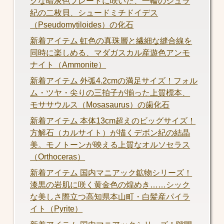
クな暗灰色プレートに咲いた、一輪のジュラ
紀の二枚貝、シュードミチドイデス
（Pseudomytiloides）の化石
新着アイテム 虹色の真珠層と繊細な縫合線を
同時に楽しめる、マダガスカル産遊色アンモ
ナイト（Ammonite）
新着アイテム 外弧4.2cmの満足サイズ！フォル
ム・ツヤ・尖りの三拍子が揃った上質標本、
モササウルス（Mosasaurus）の歯化石
新着アイテム 本体13cm超えのビッグサイズ！
方解石（カルサイト）が描くデボン紀の結晶
美。モノトーンが映える上質なオルソセラス
（Orthoceras）
新着アイテム 国内マニアック鉱物シリーズ！
漆黒の岩肌に咲く黄金色の煌めき……シック
な美しさ際立つ高知県本山町・白髪産パイラ
イト（Pyrite）