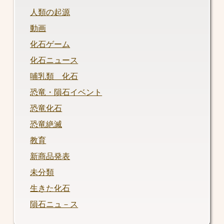
人類の起源
動画
化石ゲーム
化石ニュース
哺乳類 化石
恐竜・隕石イベント
恐竜化石
恐竜絶滅
教育
新商品発表
未分類
生きた化石
隕石ニュ－ス