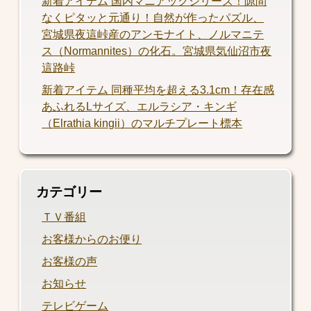
新着アイテム 国内マニアックシリーズ！隙間
なくピタッと元通り！自然が作ったパズル、
宮城県夜這峠産のアンモナイト、ノルマニテ
ス（Normannites）の化石。宮城県気仙沼市夜
這路峠
新着アイテム 同種平均を超える3.1cm！存在感
あふれるLサイズ、エルラシア・キンギ
（Elrathia kingii）のマルチプレート標本
カテゴリー
ＴＶ番組
お客様からのお便り
お客様の声
お知らせ
テレビゲーム