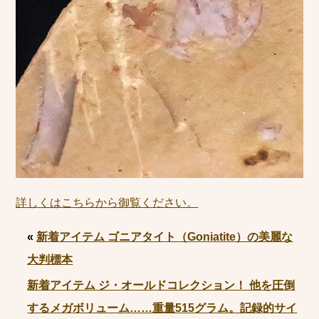
詳しくはこちらから御覧ください。
«
新着アイテム ゴニアタイト（Goniatite）の美麗な
大判標本
新着アイテム ジ・オールドコレクション！ 他を圧倒
するメガボリューム……重量515グラム。記録的サイ