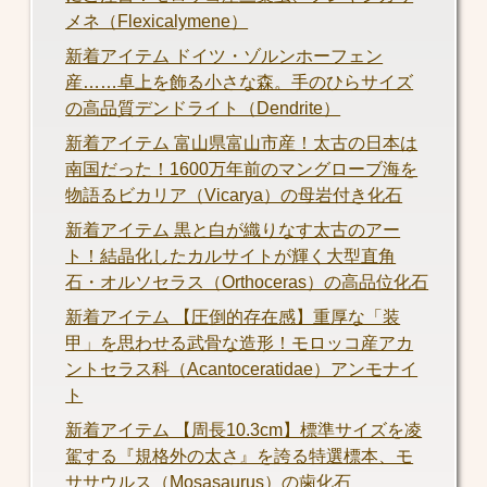
メネ（Flexicalymene）
新着アイテム ドイツ・ゾルンホーフェン
産……卓上を飾る小さな森。手のひらサイズ
の高品質デンドライト（Dendrite）
新着アイテム 富山県富山市産！太古の日本は
南国だった！1600万年前のマングローブ海を
物語るビカリア（Vicarya）の母岩付き化石
新着アイテム 黒と白が織りなす太古のアー
ト！結晶化したカルサイトが輝く大型直角
石・オルソセラス（Orthoceras）の高品位化石
新着アイテム 【圧倒的存在感】重厚な「装
甲」を思わせる武骨な造形！モロッコ産アカ
ントセラス科（Acantoceratidae）アンモナイ
ト
新着アイテム 【周長10.3cm】標準サイズを凌
駕する『規格外の太さ』を誇る特選標本、モ
ササウルス（Mosasaurus）の歯化石