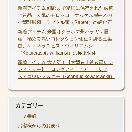
新着アイテム 細部まで精細に保存された厳選
上質品！人気のモロッコ・ケムケム層由来の
小型獣脚類、ラプトル類（Raptor）の歯化石
新着アイテム 米国オクラホマ州ハラガン層
産…極めて高いコレクション価値を誇る三葉
虫、ケトネラスピス・ウィリアムシ
（Kettneraspis williamsi）の極上個体
新着アイテム 大人気！【大型＆上質＆高いシ
ンメトリー】「ロングアイ」こと、アサフ
ス・コワレフスキー（Asaphus kowalewskii）
カテゴリー
ＴＶ番組
お客様からのお便り