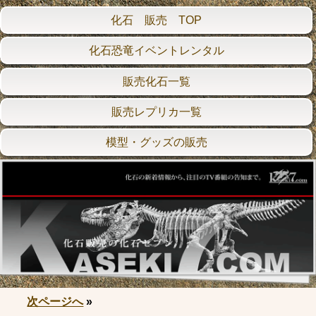
化石 販売 TOP
化石恐竜イベントレンタル
販売化石一覧
販売レプリカ一覧
模型・グッズの販売
次ページへ
»