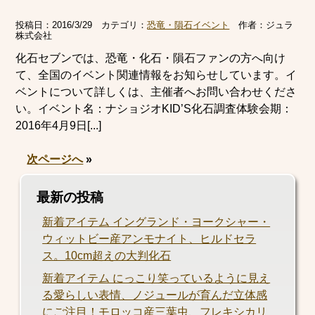
投稿日：
2016/3/29
カテゴリ：
恐竜・隕石イベント
作者：
ジュラ
株式会社
化石セブンでは、恐竜・化石・隕石ファンの方へ向け
て、全国のイベント関連情報をお知らせしています。イ
ベントについて詳しくは、主催者へお問い合わせくださ
い。イベント名：ナショジオKID’S化石調査体験会期：
2016年4月9日[...]
次ページへ
»
最新の投稿
新着アイテム イングランド・ヨークシャー・
ウィットビー産アンモナイト、ヒルドセラ
ス。10cm超えの大判化石
新着アイテム にっこり笑っているように見え
る愛らしい表情、ノジュールが育んだ立体感
にご注目！モロッコ産三葉虫、フレキシカリ