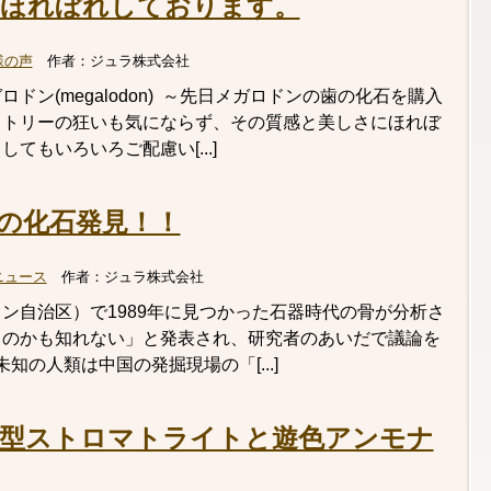
にほれぼれしております。
様の声
作者：
ジュラ株式会社
ドン(megalodon) ～先日メガロドンの歯の化石を購入
メトリーの狂いも気にならず、その質感と美しさにほれぼ
てもいろいろご配慮い[...]
の化石発見！！
ニュース
作者：
ジュラ株式会社
ン自治区）で1989年に見つかった石器時代の骨が分析さ
ものかも知れない」と発表され、研究者のあいだで議論を
知の人類は中国の発掘現場の「[...]
型ストロマトライトと遊色アンモナ