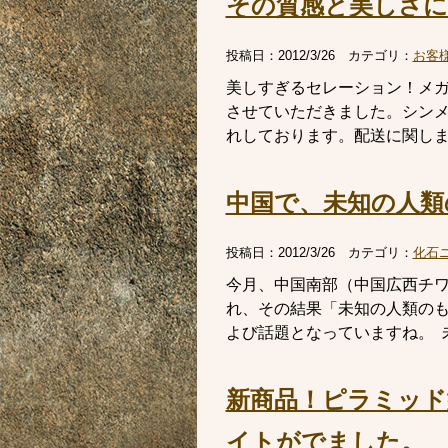
その質感と美しさ
投稿日：
2012/3/26
カテゴリ：
お客
美しすぎるセレーション！メガロ
させていただきました。シン
れしております。配送に関しまし
中国で、未知の人類
投稿日：
2012/3/26
カテゴリ：
化石
今月、中国南部（中国広西チワ
れ、その結果「未知の人類の
よび話題となっていますね。 未
新商品！ピラミッド
イトがでました。