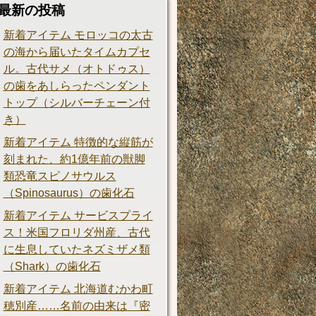
最新の投稿
新着アイテム モロッコの太古
の海から届いたタイムカプセ
ル。古代サメ（オトドゥス）
の歯をあしらったペンダント
トップ（シルバーチェーン付
き）
新着アイテム 特徴的な縦筋が
刻まれた、約1億年前の獣脚
類恐竜スピノサウルス
（Spinosaurus）の歯化石
新着アイテム サービスプライ
ス！米国フロリダ州産、古代
に生息していたネズミザメ類
（Shark）の歯化石
新着アイテム 北海道むかわ町
穂別産……名前の由来は『密