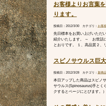
お客様よりお言葉を
ります。
投稿日：
2012/3/30
カテゴリ：
お客
先日標本をお買い上げいただ
紹介いたします。 ～ お世話
とおりです。 １、高品質２、リ
スピノサウルス巨大
投稿日：
2012/3/28
カテゴリ：
新商
本日アップした商品はスピノサ
サウルス(Spinosaurus
クするとページにとびます。） 重