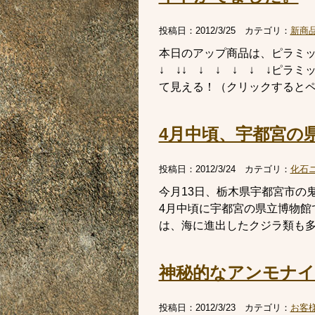
投稿日：
2012/3/25
カテゴリ：
新商
本日のアップ商品は、ピラミッ
↓ ↓↓ ↓ ↓ ↓ ↓ ↓ピ
て見える！（クリックするとペー
4月中頃、宇都宮の
投稿日：
2012/3/24
カテゴリ：
化石
今月13日、栃木県宇都宮市の
4月中頃に宇都宮の県立博物館
は、海に進出したクジラ類も多様
神秘的なアンモナイ
投稿日：
2012/3/23
カテゴリ：
お客