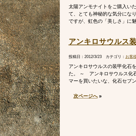
太陽アンモナイトをご購入いた
て、とても神秘的な気分にな
ですが、虹色の「美しさ」に魅了
アンキロサウルス装
投稿日：
2012/3/23
カテゴリ：
お客
アンキロサウルスの装甲化石
た。 ～ アンキロサウルス化
マーを買いたいな、化石セブンの
次ページへ
»