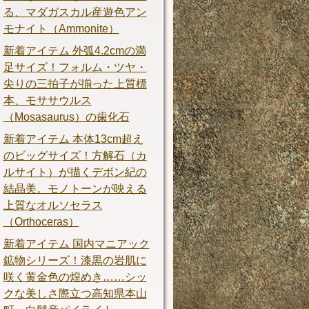
る、マダガスカル産遊色アン
モナイト（Ammonite）
新着アイテム 外弧4.2cmの満
足サイズ！フォルム・ツヤ・
尖りの三拍子が揃った上質標
本、モササウルス
（Mosasaurus）の歯化石
新着アイテム 本体13cm超え
のビッグサイズ！方解石（カ
ルサイト）が描くデボン紀の
結晶美。モノトーンが映える
上質なオルソセラス
（Orthoceras）
新着アイテム 国内マニアック
鉱物シリーズ！漆黒の岩肌に
咲く黄金色の煌めき……シッ
クな美しさ際立つ高知県本山