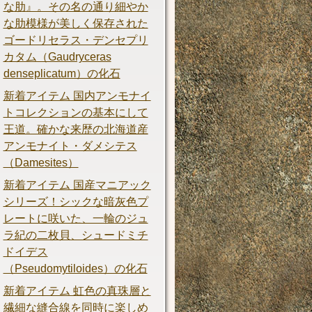
な肋』。その名の通り細やか
な肋模様が美しく保存された
ゴードリセラス・デンセプリ
カタム（Gaudryceras
denseplicatum）の化石
新着アイテム 国内アンモナイ
トコレクションの基本にして
王道。確かな来歴の北海道産
アンモナイト・ダメシテス
（Damesites）
新着アイテム 国産マニアック
シリーズ！シックな暗灰色プ
レートに咲いた、一輪のジュ
ラ紀の二枚貝、シュードミチ
ドイデス
（Pseudomytiloides）の化石
新着アイテム 虹色の真珠層と
繊細な縫合線を同時に楽しめ