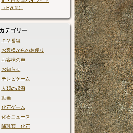
町・白髪産パイライト
（Pyrite）
カテゴリー
ＴＶ番組
お客様からのお便り
お客様の声
お知らせ
テレビゲーム
人類の起源
動画
化石ゲーム
化石ニュース
哺乳類 化石