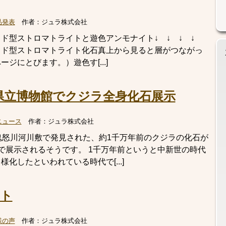
品発表
作者：
ジュラ株式会社
ド型ストロマトライトと遊色アンモナイト↓ ↓ ↓ ↓
ラミッド型ストロマトライト化石真上から見ると層がつながっ
ジにとびます。）遊色す[...]
県立博物館でクジラ全身化石展示
ニュース
作者：
ジュラ株式会社
鬼怒川河川敷で発見された、約1千万年前のクジラの化石が
で展示されるそうです。 1千万年前というと中新世の時代
化したといわれている時代で[...]
ト
様の声
作者：
ジュラ株式会社