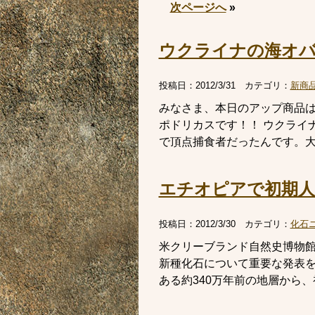
次ページへ
»
ウクライナの海オバ
投稿日：
2012/3/31
カテゴリ：
新商
みなさま、本日のアップ商品
ポドリカスです！！ ウクライ
で頂点捕食者だったんです。大き
エチオピアで初期人
投稿日：
2012/3/30
カテゴリ：
化石
米クリーブランド自然史博物館
新種化石について重要な発表を
ある約340万年前の地層から、初