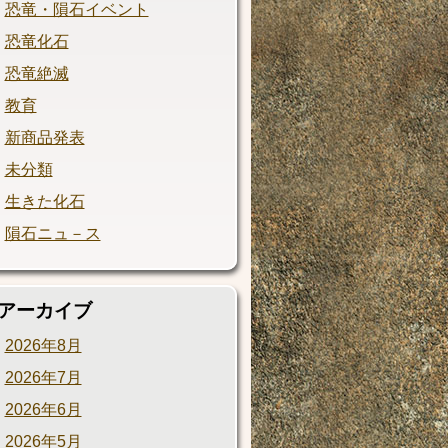
恐竜・隕石イベント
恐竜化石
恐竜絶滅
教育
新商品発表
未分類
生きた化石
隕石ニュ－ス
アーカイブ
2026年8月
2026年7月
2026年6月
2026年5月