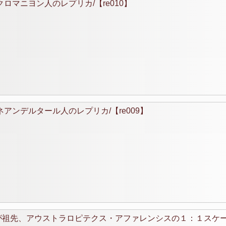
ロマニヨン人のレプリカ/【re010】
アンデルタール人のレプリカ/【re009】
が祖先、アウストラロピテクス・アファレンシスの１：１スケ