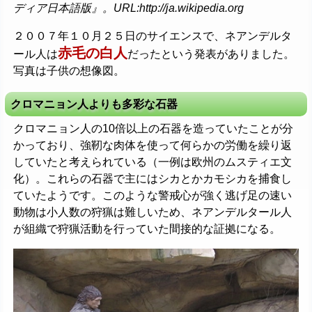
ディア日本語版』。URL:http://ja.wikipedia.org
２００７年１０月２５日のサイエンスで、ネアンデルタ
赤毛の白人
ール人は
だったという発表がありました。
写真は子供の想像図。
クロマニョン人よりも多彩な石器
クロマニョン人の10倍以上の石器を造っていたことが分
かっており、強靭な肉体を使って何らかの労働を繰り返
していたと考えられている（一例は欧州のムスティエ文
化）。これらの石器で主にはシカとかカモシカを捕食し
ていたようです。このような警戒心が強く逃げ足の速い
動物は小人数の狩猟は難しいため、ネアンデルタール人
が組織で狩猟活動を行っていた間接的な証拠になる。