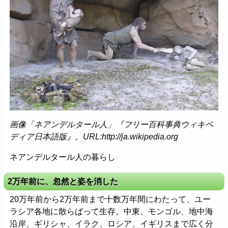
画像「ネアンデルタール人」『フリー百科事典ウィキペ
ディア日本語版』。URL:http://ja.wikipedia.org
ネアンデルタール人の暮らし
2万年前に、忽然と姿を消した
20万年前から2万年前まで十数万年間にわたって、ユー
ラシア各地に散らばって生存。中東、モンゴル、地中海
沿岸、ギリシャ、イラク、ロシア、イギリスまで広く分