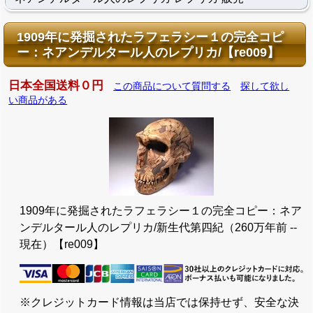
1909年に発掘されたラフェラシー１の完全コピ
ー：ネアンデルタール人のレプリカ/【re009】
日本全国送料０円
この商品について質問する
探して欲し
い商品がある
1909年に発掘されたラフェラシー１の完全コピー：ネア
ンデルタール人のレプリカ/新生代第四紀（260万年前 --
現在）【re009】
※クレジットカード情報は当店では保持せず、安全な決