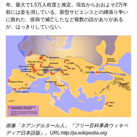
布。最大で1.5万人程度と推定。現在からおおよそ2万年
前には姿を消している。新型サピエンスとの縄張り争い
に敗れた、疫病で滅亡したなど複数の説がありがある
が、はっきりしていない。
画像「ネアンデルタール人」『フリー百科事典ウィキペ
ディア日本語版』。URL:http://ja.wikipedia.org