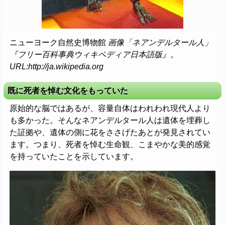
ニューヨーク自然史博物館
画像「ネアンデルタール人」
『フリー百科事典ウィキペディア日本語版』。
URL:http://ja.wikipedia.org
既に死者を悼む文化をもっていた
原始的な脳ではあるが、容量自体はわれわれ現代人より
も多かった。そんなネアンデルタール人は遺体を埋葬し
た証拠や、遺体の側に花をささげたあとが発見されてい
ます。つまり、死者を悼む生命観、こまやかな美的感覚
を持っていたことを示しています。