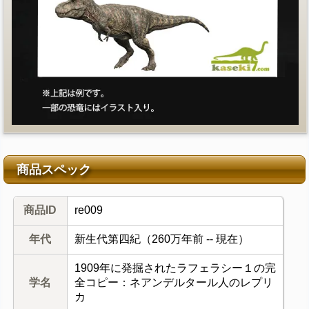
商品スペック
商品ID
re009
年代
新生代第四紀（260万年前 -- 現在）
1909年に発掘されたラフェラシー１の完
学名
全コピー：ネアンデルタール人のレプリ
カ