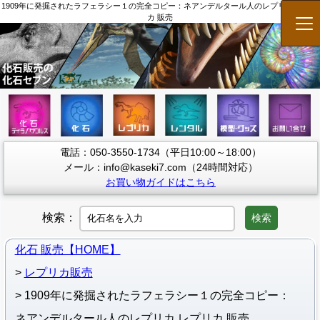
1909年に発掘されたラフェラシー１の完全コピー：ネアンデルタール人のレプリカ レプリ
カ 販売
メ
電話：050-3550-1734（平日10:00～18:00）
メール：info@kaseki7.com（24時間対応）
お買い物ガイドはこちら
検索：
検索
化石 販売【HOME】
レプリカ販売
1909年に発掘されたラフェラシー１の完全コピー：
ネアンデルタール人のレプリカ レプリカ 販売