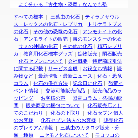
｜
よく分かる「古生物・恐竜」なんでも塾
すべての標本
｜
三葉虫の化石
｜
ティラノサウル
ス・レックスの化石・レプリカ
｜
トリケラトプス
の化石
｜
その他の恐竜の化石
｜
アンモナイトの化
石
｜
アンモライトの販売
｜
海のモンスターの化石
｜
サメの仲間の化石
｜
その他の化石
｜
精巧レプリ
カ
｜
教育用化石標本グッズ
｜
鉱物販売
｜
隕石販売
｜
化石セブンについて
｜
会社概要
｜
特定商取引法
に関する記載
｜
サービス全般
｜
お役立ち情報
｜
読
み物など
｜
最新情報・最新ニュース
｜
化石・恐竜
コラム
｜
化石の保存方法
｜
記念日に化石
｜
恐竜イ
ベント情報
｜
交渉可能販売商品
｜
販売商品のラ
ッピング
｜
お客様の声
｜
恐竜コラム・発掘の瞬
間
｜
販売商品の梱包について
｜
化石販売店とし
てのこだわり
｜
化石の下取り
｜
化石セブン 個人
のお客様
｜
化石セブン 法人のお客様
｜
販売化石
のプレミアム情報
｜
三葉虫のカタログ販売・分
類・種類
｜
ニセモノ化石について
｜
モロッコの