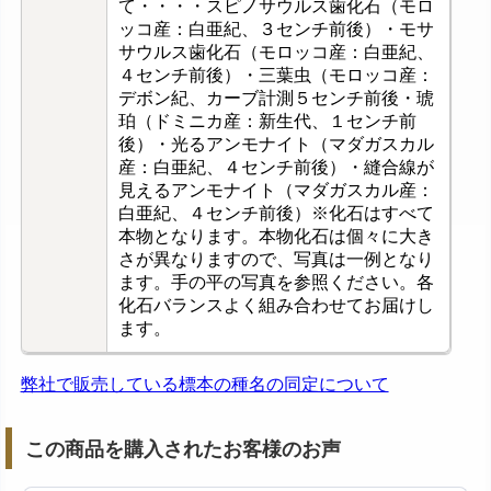
て・・・・スピノサウルス歯化石（モロ
ッコ産：白亜紀、３センチ前後）・モサ
サウルス歯化石（モロッコ産：白亜紀、
４センチ前後）・三葉虫（モロッコ産：
デボン紀、カーブ計測５センチ前後・琥
珀（ドミニカ産：新生代、１センチ前
後）・光るアンモナイト（マダガスカル
産：白亜紀、４センチ前後）・縫合線が
見えるアンモナイト（マダガスカル産：
白亜紀、４センチ前後）※化石はすべて
本物となります。本物化石は個々に大き
さが異なりますので、写真は一例となり
ます。手の平の写真を参照ください。各
化石バランスよく組み合わせてお届けし
ます。
弊社で販売している標本の種名の同定について
この商品を購入されたお客様のお声