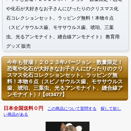
や化石が大好きなお子さんにぴったりのクリスマス化
石コレクションセット。ラッピング無料！本物６点
（スピノサウルス歯、モササウルス歯、琥珀、三葉
虫、光るアンモナイト、縫合線アンモナイト） 教育用
グッズ 販売
今年も登場！２０２３年バージョン・数量限定！
恐竜や化石が大好きなお子さんにぴったりのクリ
スマス化石コレクションセット。ラッピング無
料！本物６点（スピノサウルス歯、モササウルス
歯、琥珀、三葉虫、光るアンモナイト、縫合線ア
ンモナイト）/【ot3477】
日本全国送料０円
この商品について質問する
探して欲し
い商品がある