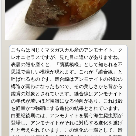
こちらは同じくマダガスカル産のアンモナイト、ク
レオニセラスですが、見た目に違いがありますね。
表層の殻を磨くと、「菊葉模様」として知られる不
思議で美しい模様が現れます。これが「縫合線」と
呼ばれるものです。縫合線はアンモナイトの外殻の
構造が露わになったもので、その美しさから昔から
鑑賞の対象とされています。縫合線はアンモナイト
の年代が若いほど複雑になる傾向があり、これは殻
を軽量かつ強靭にする進化の結果とされています。
白亜紀後期には、アンモナイトを襲う海生爬虫類が
登場し、アンモナイトがそれに対応する進化を遂げ
たと考えられています。この進化の一環として、縫