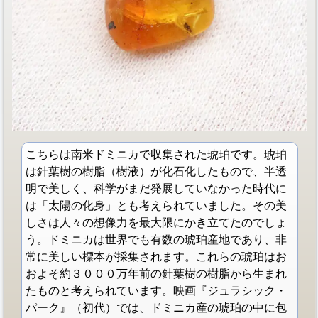
こちらは南米ドミニカで収集された琥珀です。琥珀
は針葉樹の樹脂（樹液）が化石化したもので、半透
明で美しく、科学がまだ発展していなかった時代に
は「太陽の化身」とも考えられていました。その美
しさは人々の想像力を最大限にかき立てたのでしょ
う。ドミニカは世界でも有数の琥珀産地であり、非
常に美しい標本が採集されます。これらの琥珀はお
およそ約３０００万年前の針葉樹の樹脂から生まれ
たものと考えられています。映画『ジュラシック・
パーク』（初代）では、ドミニカ産の琥珀の中に包