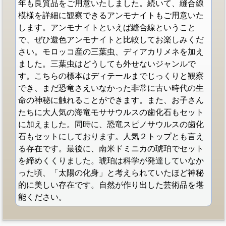
年も良質品をご用意いたしました。続いて、縫合線
模様を詳細に観察できるアンモナイトもご用意いた
します。アンモナイトといえば縫合線ということ
で、ぜひ遊色アンモナイトと比較してお楽しみくだ
さい。モロッコ産の三葉虫、ディアカリメネを加え
ました。三葉虫はどうしても外せないジャンルで
す。こちらの標本はディテールまでじっくりと観察
でき、まだ恐竜さえいなかった非常に古い時代の生
命の神秘に触れることができます。また、お子さん
たちに大人気の海竜モササウルスの歯化石もセット
に加えました。同時に、恐竜スピノサウルスの歯化
石もセットにしております。人気２トップとも言え
る存在です。最後に、南米ドミニカの琥珀でセット
を締めくくりました。琥珀は科学が発達していなか
った頃、「太陽の化身」と考えられていたほど神秘
的に美しい存在です。自然が作り出した芸術品を堪
能ください。