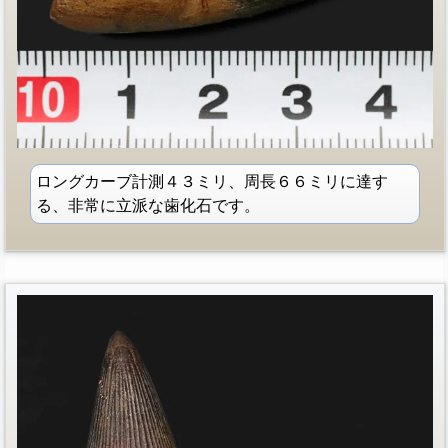
ロングカーブ計測４３ミリ、周長６６ミリに達す
る、非常に立派な歯化石です。