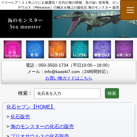
ベリーレア！２１年ぶりにお披露目！古代の海の怪物、首の短い首長竜、ロシア産プリオ
サウルス（Pliosaurus）の極太＆極上の歯化石 海のモンスター 販売
メ
電話：050-3550-1734（平日10:00～18:00）
メール：info@kaseki7.com（24時間対応）
お買い物ガイドはこちら
検索：
検索
化石セブン【HOME】
化石販売
海のモンスターの化石の販売
プリオサウルスの化石販売