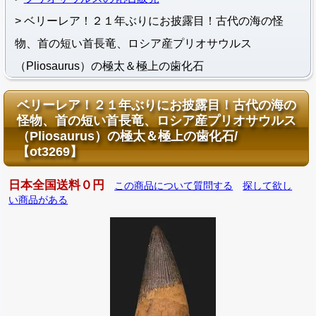
ベリーレア！２１年ぶりにお披露目！古代の海の怪
物、首の短い首長竜、ロシア産プリオサウルス
（Pliosaurus）の極太＆極上の歯化石
ベリーレア！２１年ぶりにお披露目！古代の海の
怪物、首の短い首長竜、ロシア産プリオサウルス
（Pliosaurus）の極太＆極上の歯化石/
【ot3269】
日本全国送料０円
この商品について質問する
探して欲し
い商品がある