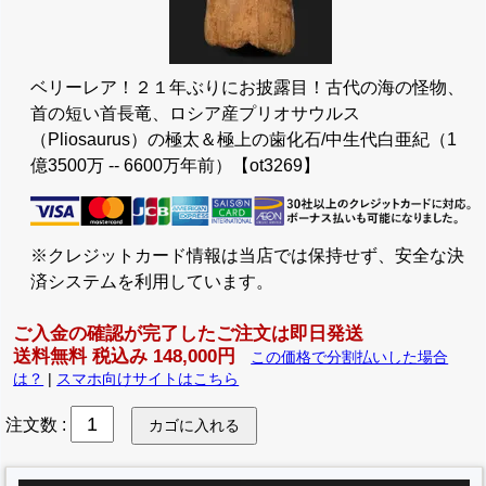
ベリーレア！２１年ぶりにお披露目！古代の海の怪物、
首の短い首長竜、ロシア産プリオサウルス
（Pliosaurus）の極太＆極上の歯化石/中生代白亜紀（1
億3500万 -- 6600万年前）【ot3269】
※クレジットカード情報は当店では保持せず、安全な決
済システムを利用しています。
ご入金の確認が完了したご注文は即日発送
送料無料 税込み 148,000円
この価格で分割払いした場合
は？
|
スマホ向けサイトはこちら
注文数
: