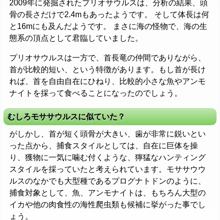
2009年に発掘されたプリオサウルスは、分析の結果、頭
骨の長さだけで2.4mもあったようです。 そして体長は何
と16mにも及んだようです。 まさに海の怪物で、海の生
態系の頂点として君臨していました。
プリオサウルスは一方で、首長竜の仲間でありながら、
首が比較的短い、という特徴があります。もし首が長け
れば、首を自由自在にひねり、比較的小さな魚やアンモ
ナイトを採って食べることになったのでしょう。
むしろモササウルスに似ていた？
がしかし、首が短く頭骨が大きい、歯が非常に鋭いとい
った点から、捕食スタイルとしては、自在に巨体を操
り、獲物に一気に噛む付くような、獰猛なハンティング
スタイルを採っていたと考えられています。モササウウ
ルスのなかでも大型種であるプログナトドンのように、
捕食対象として、魚、アンモナイトは、もちろん大型の
イカや他の肉食性の海性爬虫類も候補に挙がった事でし
ょう。