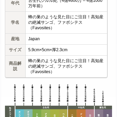
古生代シルル紀（4億4600万 -- 4億1000
年代
万年前）
蜂の巣のような見た目にご注目！高知産
学名
の絶滅サンゴ、ファボシテス
（Favosites）
産地
Japan
サイズ
5.9cm×5cm×厚2.3cm
蜂の巣のような見た目にご注目！高知産
商品解
の絶滅サンゴ、ファボシテス
説
（Favosites）