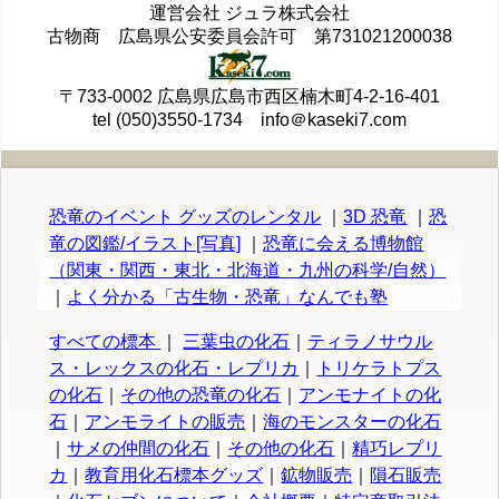
運営会社 ジュラ株式会社
古物商 広島県公安委員会許可 第731021200038
〒733-0002 広島県広島市西区楠木町4-2-16-401
tel (050)3550-1734 info＠kaseki7.com
恐竜のイベント グッズのレンタル
｜
3D 恐竜
｜
恐
竜の図鑑/イラスト[写真]
｜
恐竜に会える博物館
（関東・関西・東北・北海道・九州の科学/自然）
｜
よく分かる「古生物・恐竜」なんでも塾
すべての標本
｜
三葉虫の化石
｜
ティラノサウル
ス・レックスの化石・レプリカ
｜
トリケラトプス
の化石
｜
その他の恐竜の化石
｜
アンモナイトの化
石
｜
アンモライトの販売
｜
海のモンスターの化石
｜
サメの仲間の化石
｜
その他の化石
｜
精巧レプリ
カ
｜
教育用化石標本グッズ
｜
鉱物販売
｜
隕石販売