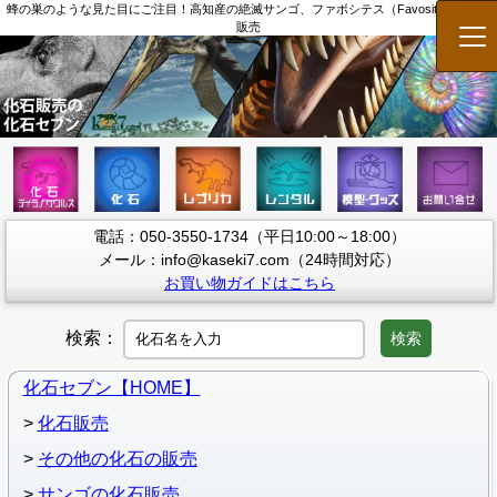
蜂の巣のような見た目にご注目！高知産の絶滅サンゴ、ファボシテス（Favosites） 化石
販売
メ
電話：050-3550-1734（平日10:00～18:00）
メール：info@kaseki7.com（24時間対応）
お買い物ガイドはこちら
検索：
検索
化石セブン【HOME】
化石販売
その他の化石の販売
サンゴの化石販売