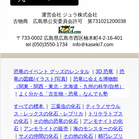
運営会社 ジュラ株式会社
古物商 広島県公安委員会許可 第731021200038
〒733-0002 広島県広島市西区楠木町4-2-16-401
tel (050)3550-1734 info＠kaseki7.com
恐竜のイベント グッズのレンタル
｜
3D 恐竜
｜
恐
竜の図鑑/イラスト[写真]
｜
恐竜に会える博物館
（関東・関西・東北・北海道・九州の科学/自然）
｜
よく分かる「古生物・恐竜」なんでも塾
すべての標本
｜
三葉虫の化石
｜
ティラノサウル
ス・レックスの化石・レプリカ
｜
トリケラトプス
の化石
｜
その他の恐竜の化石
｜
アンモナイトの化
石
｜
アンモライトの販売
｜
海のモンスターの化石
｜
サメの仲間の化石
｜
その他の化石
｜
精巧レプリ