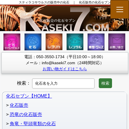
スティラコサウルスの販売中の化石 ｜ 化石販売の化石セブン
メニ
電話：050-3550-1734（平日10:00～18:00）
メール：info@kaseki7.com（24時間対応）
お買い物ガイドはこちら
検索：
検索
化石セブン【HOME】
化石販売
恐竜の化石販売
角竜・堅頭竜類の化石