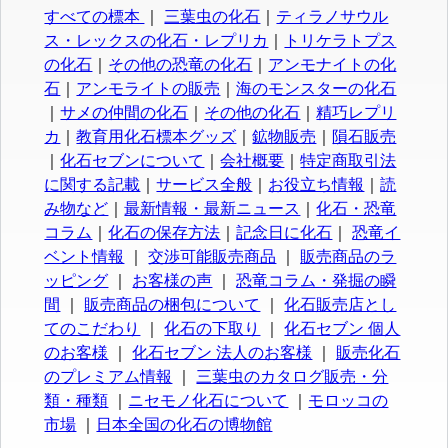
すべての標本
｜
三葉虫の化石
｜
ティラノサウル
ス・レックスの化石・レプリカ
｜
トリケラトプス
の化石
｜
その他の恐竜の化石
｜
アンモナイトの化
石
｜
アンモライトの販売
｜
海のモンスターの化石
｜
サメの仲間の化石
｜
その他の化石
｜
精巧レプリ
カ
｜
教育用化石標本グッズ
｜
鉱物販売
｜
隕石販売
｜
化石セブンについて
｜
会社概要
｜
特定商取引法
に関する記載
｜
サービス全般
｜
お役立ち情報
｜
読
み物など
｜
最新情報・最新ニュース
｜
化石・恐竜
コラム
｜
化石の保存方法
｜
記念日に化石
｜
恐竜イ
ベント情報
｜
交渉可能販売商品
｜
販売商品のラ
ッピング
｜
お客様の声
｜
恐竜コラム・発掘の瞬
間
｜
販売商品の梱包について
｜
化石販売店とし
てのこだわり
｜
化石の下取り
｜
化石セブン 個人
のお客様
｜
化石セブン 法人のお客様
｜
販売化石
のプレミアム情報
｜
三葉虫のカタログ販売・分
類・種類
｜
ニセモノ化石について
｜
モロッコの
市場
｜
日本全国の化石の博物館