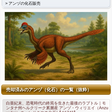
アンヅの化石販売
売却済みのアンヅ（化石）の一覧（抜粋）
白亜紀末、恐竜時代の終焉を生きた最後のラプトル｜モ
ンタナ州ヘルクリーク累層産 アンヅ・ウィリエイ（Anzu