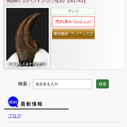
wyliei）のハンドクロウ化石/【di1743】
アンヅ
検索：
検索
ブログ