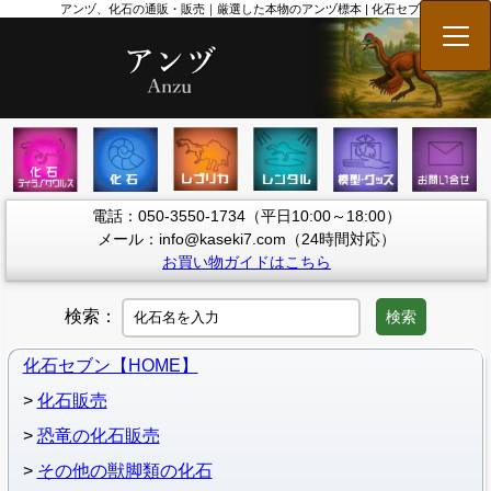
アンヅ、化石の通販・販売｜厳選した本物のアンヅ標本 | 化石セブン
メニ
電話：050-3550-1734（平日10:00～18:00）
メール：info@kaseki7.com（24時間対応）
お買い物ガイドはこちら
検索：
検索
化石セブン【HOME】
化石販売
恐竜の化石販売
その他の獣脚類の化石