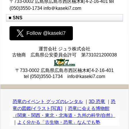
〒733-0002 広島県広島市西区楠木町4-2-16-401 tel
(050)3550-1734 info＠kaseki7.com
■ SNS
Follow @kaseki7
運営会社 ジュラ株式会社
古物商 広島県公安委員会許可 第731021200038
〒733-0002 広島県広島市西区楠木町4-2-16-401
tel (050)3550-1734 info＠kaseki7.com
恐竜のイベント グッズのレンタル
｜
3D 恐竜
｜
恐
竜の図鑑/イラスト[写真]
｜
恐竜に会える博物館
（関東・関西・東北・北海道・九州の科学/自然）
｜
よく分かる「古生物・恐竜」なんでも塾