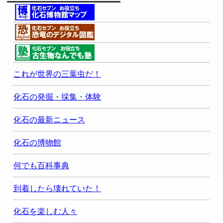
これが世界の三葉虫だ！
化石の発掘・採集・体験
化石の最新ニュース
化石の博物館
何でも百科事典
到着したら壊れていた！
化石を楽しむ人々