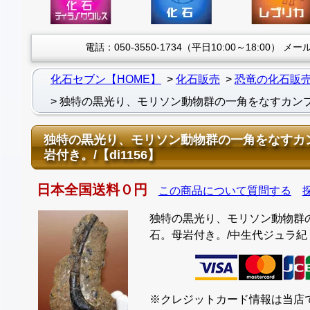
電話：050-3550-1734（平日10:00～18:00）
メール：
化石セブン【HOME】
化石販売
恐竜の化石販
独特の黒光り、モリソン動物群の一角をなすカンプトサウ
独特の黒光り、モリソン動物群の一角をなすカンプト
岩付き。/【di1156】
日本全国送料０円
この商品について質問する
独特の黒光り、モリソン動物群の一角
石。母岩付き。/中生代ジュラ紀（1億9
※クレジットカード情報は当店