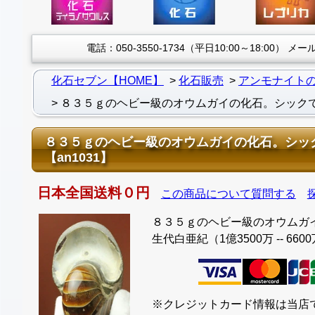
電話：050-3550-1734（平日10:00～18:00）
メール：
化石セブン【HOME】
化石販売
アンモナイト
８３５ｇのヘビー級のオウムガイの化石。シック
８３５ｇのヘビー級のオウムガイの化石。シッ
【an1031】
日本全国送料０円
この商品について質問する
８３５ｇのヘビー級のオウムガ
生代白亜紀（1億3500万 -- 660
※クレジットカード情報は当店