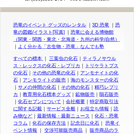
恐竜のイベント グッズのレンタル
｜
3D 恐竜
｜
恐
竜の図鑑/イラスト[写真]
｜
恐竜に会える博物館
（関東・関西・東北・北海道・九州の科学/自然）
｜
よく分かる「古生物・恐竜」なんでも塾
すべての標本
｜
三葉虫の化石
｜
ティラノサウル
ス・レックスの化石・レプリカ
｜
トリケラトプス
の化石
｜
その他の恐竜の化石
｜
アンモナイトの化
石
｜
アンモライトの販売
｜
海のモンスターの化石
｜
サメの仲間の化石
｜
その他の化石
｜
精巧レプリ
カ
｜
教育用化石標本グッズ
｜
鉱物販売
｜
隕石販売
｜
化石セブンについて
｜
会社概要
｜
特定商取引法
に関する記載
｜
サービス全般
｜
お役立ち情報
｜
読
み物など
｜
最新情報・最新ニュース
｜
化石・恐竜
コラム
｜
化石の保存方法
｜
記念日に化石
｜
恐竜イ
ベント情報
｜
交渉可能販売商品
｜
販売商品のラ