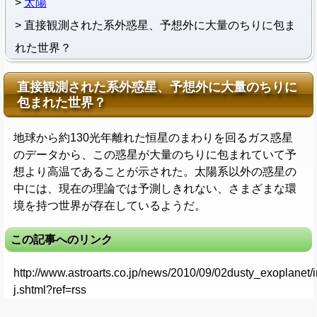
太陽
直接観測された系外惑星、予想外に大量のちりに包ま
れた世界？
直接観測された系外惑星、予想外に大量のちりに
包まれた世界？
地球から約130光年離れた恒星のまわりを回るガス惑星
のデータから、この惑星が大量のちりに包まれていて予
想より高温であることが示された。太陽系以外の惑星の
中には、現在の理論では予測しきれない、さまざまな環
境を持つ世界が存在しているようだ。
この記事へのリンク
http://www.astroarts.co.jp/news/2010/09/02dusty_exoplanet/
j.shtml?ref=rss