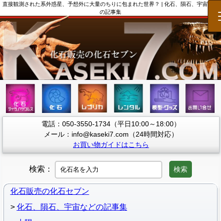
直接観測された系外惑星、予想外に大量のちりに包まれた世界？ | 化石、隕石、宇宙など
の記事集
電話：050-3550-1734（平日10:00～18:00）
メール：info@kaseki7.com（24時間対応）
お買い物ガイドはこちら
検索：
検索
化石販売の化石セブン
化石、隕石、宇宙などの記事集