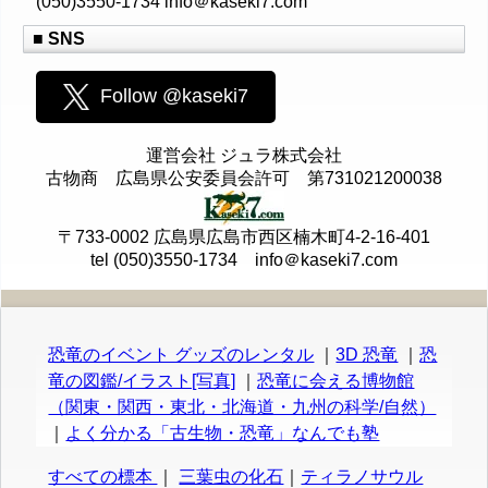
(050)3550-1734 info＠kaseki7.com
■ SNS
Follow @kaseki7
運営会社 ジュラ株式会社
古物商 広島県公安委員会許可 第731021200038
〒733-0002 広島県広島市西区楠木町4-2-16-401
tel (050)3550-1734 info＠kaseki7.com
恐竜のイベント グッズのレンタル
｜
3D 恐竜
｜
恐
竜の図鑑/イラスト[写真]
｜
恐竜に会える博物館
（関東・関西・東北・北海道・九州の科学/自然）
｜
よく分かる「古生物・恐竜」なんでも塾
すべての標本
｜
三葉虫の化石
｜
ティラノサウル