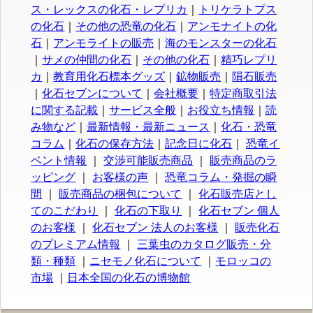
ス・レックスの化石・レプリカ
｜
トリケラトプス
の化石
｜
その他の恐竜の化石
｜
アンモナイトの化
石
｜
アンモライトの販売
｜
海のモンスターの化石
｜
サメの仲間の化石
｜
その他の化石
｜
精巧レプリ
カ
｜
教育用化石標本グッズ
｜
鉱物販売
｜
隕石販売
｜
化石セブンについて
｜
会社概要
｜
特定商取引法
に関する記載
｜
サービス全般
｜
お役立ち情報
｜
読
み物など
｜
最新情報・最新ニュース
｜
化石・恐竜
コラム
｜
化石の保存方法
｜
記念日に化石
｜
恐竜イ
ベント情報
｜
交渉可能販売商品
｜
販売商品のラ
ッピング
｜
お客様の声
｜
恐竜コラム・発掘の瞬
間
｜
販売商品の梱包について
｜
化石販売店とし
てのこだわり
｜
化石の下取り
｜
化石セブン 個人
のお客様
｜
化石セブン 法人のお客様
｜
販売化石
のプレミアム情報
｜
三葉虫のカタログ販売・分
類・種類
｜
ニセモノ化石について
｜
モロッコの
市場
｜
日本全国の化石の博物館