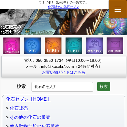
ウミツボミ（販売中）の一覧です。
化石販売の化石セブン
メニ
電話：050-3550-1734（平日10:00～18:00）
メール：info@kaseki7.com（24時間対応）
お買い物ガイドはこちら
検索：
検索
化石セブン【HOME】
化石販売
その他の化石の販売
棘皮動物全般の化石販売