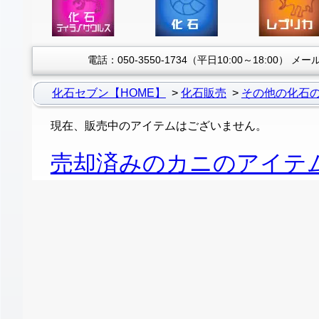
電話：050-3550-1734（平日10:00～18:00）
メール：
化石セブン【HOME】
化石販売
その他の化石
現在、販売中のアイテムはございません。
売却済みのカニのアイテ