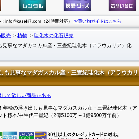
info@kaseki7.com（24時間対応）
お買い物ガイドはこちら
の販売
植物
珪化木の化石販売
も見事なマダガスカル産・三畳紀珪化木（アラウカリア）化
出しも見事なマダガスカル産・三畳紀珪化木（アラウカリ
探して欲しい商品がある
本！年輪の浮き出しも見事なマダガスカル産・三畳紀珪化木（ア
本/中生代三畳紀（2億5100万 -- 1億9500万年前）