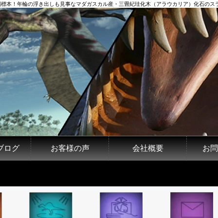
判標本！年輪の浮き出しも見事なマダガスカル産・三畳紀珪化木（アラウカリア）化石のスラ
ブログ
お客様の声
会社概要
お問